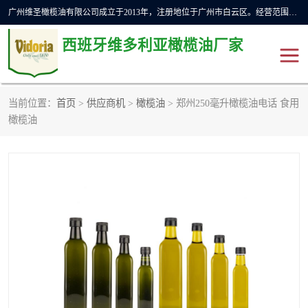
广州维圣橄榄油有限公司成立于2013年，注册地位于广州市白云区。经营范围包括饲料原料销售;畜牧渔业饲料销售;化妆品批发;贸易经纪;食品进出口等，主要产品有：橄榄果渣油，橄榄油，纯橄榄油等。
西班牙维多利亚橄榄油厂家
当前位置：
首页
>
供应商机
>
橄榄油
> 郑州250毫升橄榄油电话 食用
橄榄油
斗牛舞橄榄油
橄榄油
费利佩橄榄油
特级初榨橄榄油
橄榄果渣油
精炼橄榄油