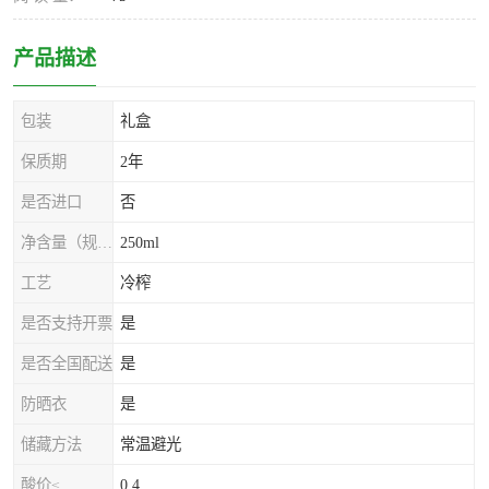
产品描述
包装
礼盒
保质期
2年
是否进口
否
净含量（规格）
250ml
工艺
冷榨
是否支持开票
是
是否全国配送
是
防晒衣
是
储藏方法
常温避光
酸价≤
0.4