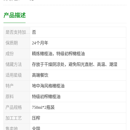
产品描述
是否支持加工定制
否
保质期
24个月年
成份
精炼橄榄油，特级初榨橄榄油
储藏方法
存放于干燥阴凉处，避免阳光直射、高温、潮湿
适用星级
高端餐饮
特产
地中海风格橄榄油
原料
特级初榨橄榄油
产品规格
750ml*2瓶装
加工工艺
压榨
售卖地
全国