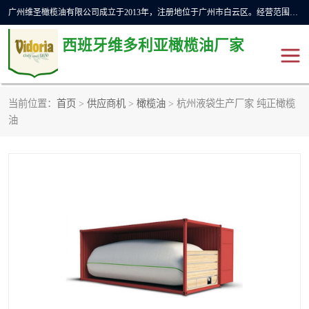
广州维圣橄榄油有限公司成立于2013年，注册地位于广州市白云区。经营范围包括饲料原料销售;畜牧渔业饲料销售;化妆品批发;贸易经纪;食品进出口等，主要产品有：橄榄果渣油，橄榄油，纯橄榄油等。
西班牙维多利亚橄榄油厂家
当前位置：
首页
>
供应商机
>
橄榄油
> 杭州液袋生产厂家 纯正橄榄
橄榄油
斗牛舞橄榄油
油
费利佩橄榄油
特级初榨橄榄油
橄榄果渣油
精炼橄榄油