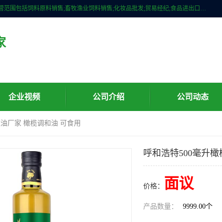
广州维圣橄榄油有限公司成立于2013年，注册地位于广州市白云区。经营范围包括饲料原料销售;畜牧渔业饲料销售;化妆品批发;贸易经纪;食品进出口等，主要产品有：橄榄果渣油，橄榄油，纯橄榄油等。
家
企业视频
公司介绍
公司动态
榄油厂家 橄榄调和油 可食用
呼和浩特500毫升橄
面议
价格：
产品数量：
9999.00个