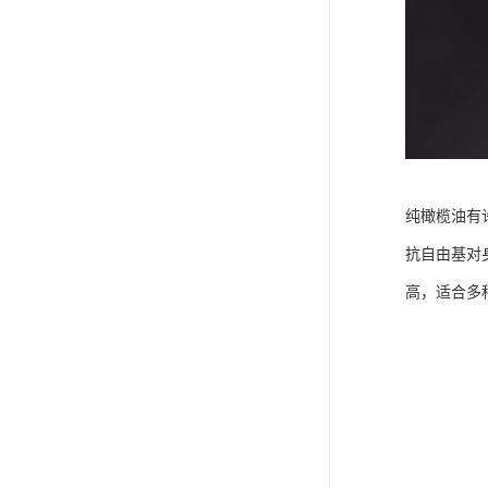
纯橄榄油有
抗自由基对
高，适合多