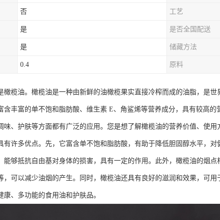
否
工艺
是
是否全国配送
是
储藏方法
0.4
原料
是橄榄油。橄榄油是一种由新鲜的油橄榄果实直接冷榨而成的油脂，是世
富含丰富的单不饱和脂肪酸、维生素 E、角鲨烯等营养成分，具有较高的
调味、护肤等方面都有广泛的应用。您是想了解橄榄油的营养价值、使用
具有许多优点。先，它富含单不饱和脂肪酸，有助于降低胆固醇水平，对健
，能够抵抗自由基对身体的损害，具有一定的作用。此外，橄榄油的烟点
等，可以减少油烟的产生。同时，橄榄油还具有良好的滋润和效果，可用
健康、多功能的食用油和护肤品。