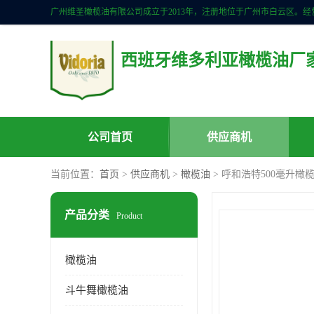
西班牙维多利亚橄榄油厂
公司首页
供应商机
当前位置：
首页
>
供应商机
>
橄榄油
> 呼和浩特500毫升橄
产品分类
Product
橄榄油
斗牛舞橄榄油