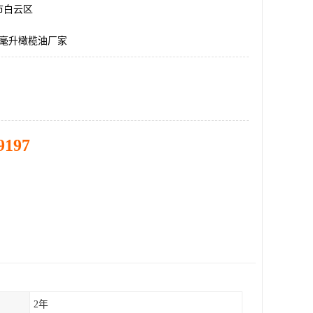
市白云区
0毫升橄榄油厂家
9197
2年