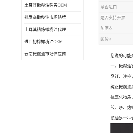
土耳其橄榄油购买OEM
是否进口
批发商橄榄油市场贴牌
是否支持开票
防晒衣
土耳其精炼橄榄油代理
酸价≤
进口初榨橄榄油OEM
云南橄榄油市场供应商
您说的可能
一。橄榄油
烹饪、沙拉
纯正橄榄油
抗氧化物质
煎、炒、烤
榄油是一种