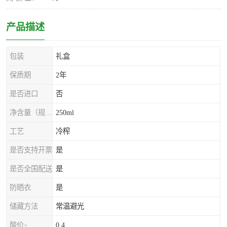
产品描述
包装
礼盒
保质期
2年
是否进口
否
净含量（规格）
250ml
工艺
冷榨
是否支持开票
是
是否全国配送
是
防晒衣
是
储藏方法
常温避光
酸价≤
0.4