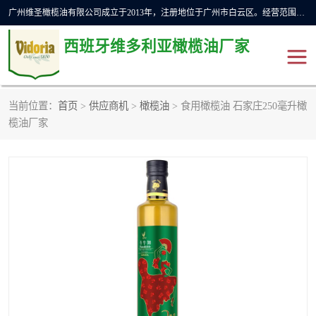
广州维圣橄榄油有限公司成立于2013年，注册地位于广州市白云区。经营范围包括饲料原料销售;畜牧渔业饲料销售;化妆品批发;贸易经纪;食品进出口等，主要产品有：橄榄果渣油，橄榄油，纯橄榄油等。
西班牙维多利亚橄榄油厂家
当前位置：
首页
>
供应商机
>
橄榄油
> 食用橄榄油 石家庄250毫升橄
橄榄油
斗牛舞橄榄油
榄油厂家
费利佩橄榄油
特级初榨橄榄油
橄榄果渣油
精炼橄榄油