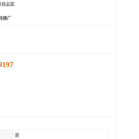
市白云区
,吨桶厂
9197
是