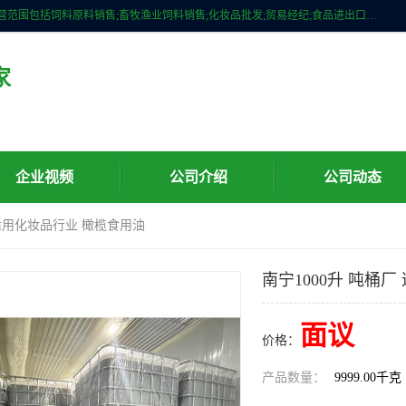
广州维圣橄榄油有限公司成立于2013年，注册地位于广州市白云区。经营范围包括饲料原料销售;畜牧渔业饲料销售;化妆品批发;贸易经纪;食品进出口等，主要产品有：橄榄果渣油，橄榄油，纯橄榄油等。
家
企业视频
公司介绍
公司动态
厂 适用化妆品行业 橄榄食用油
南宁1000升 吨桶
面议
价格：
产品数量：
9999.00千克