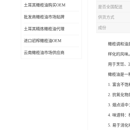
土耳其橄榄油购买OEM
是否全国配送
批发商橄榄油市场贴牌
供货方式
成份
土耳其精炼橄榄油代理
进口初榨橄榄油OEM
橄榄调和油
云南橄榄油市场供应商
样化的风味
用于烹饪、
橄榄油是一
1. 富含
2. 抗氧
3. 烟点
4. 味道
5. 易于