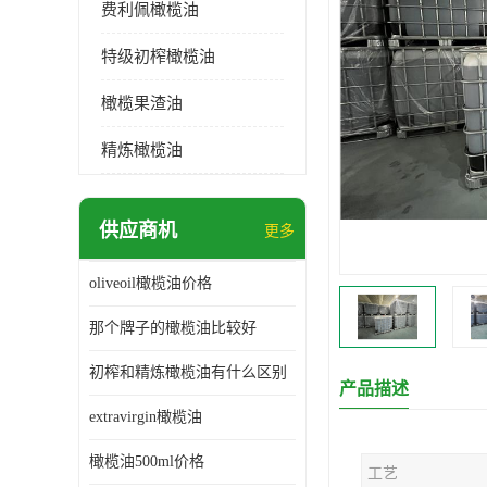
费利佩橄榄油
特级初榨橄榄油
橄榄果渣油
精炼橄榄油
供应商机
更多
oliveoil橄榄油价格
那个牌子的橄榄油比较好
初榨和精炼橄榄油有什么区别
产品描述
extravirgin橄榄油
橄榄油500ml价格
工艺