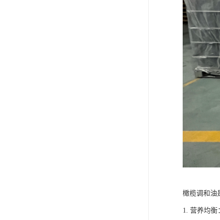
橄榄调和油
1. 营养