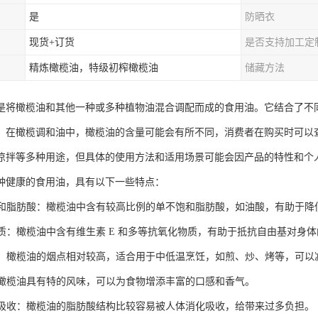
是
防晒衣
现货+订货
是否支持加工定
精炼橄榄油，特级初榨橄榄油
储藏方法
是将橄榄油和其他一种或多种植物油混合调配而成的食用油。它结合了不
。在橄榄调和油中，橄榄油的含量可能会有所不同，消费者在购买时可以
凉拌等多种用途，但具体的使用方法和适用场景可能会因产品的特性和个
种健康的食用油，具有以下一些特点：
不饱和脂肪酸：橄榄油中含有较高比例的单不饱和脂肪酸，如油酸，有助于
化物质：橄榄油中含有维生素 E 和多等抗氧化物质，有助于抵抗自由基对身
适中：橄榄油的烟点相对较高，适合用于中低温烹饪，如煎、炒、烤等，可以
特：橄榄油具有特的风味，可以为食物增添丰富的口感和香气。
消化吸收：橄榄油的脂肪酸结构比较容易被人体消化吸收，给带来过多负担。