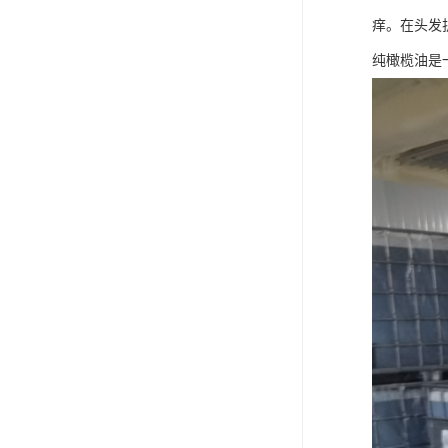
痒。在头发
纯橄榄油是