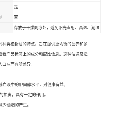
是
制
否
存放于干燥阴凉处，避免阳光直射、高温、潮湿
同种类植物油的特点，旨在提供更均衡的营养和多
查看产品标签上的成分和配比信息。这种油通常适
人口味而有所差异。
降低血液中的胆固醇水平，对健康有益。
体的损害，具有一定的作用。
减少油烟的产生。