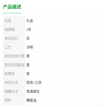
产品描述
包装
礼盒
保质期
2年
是否进口
否
工艺
冷榨
是否支持开票
是
是否全国配送
是
防晒衣
是
供货方式
现货+订货
储藏方法
常温避光
原料
橄榄油