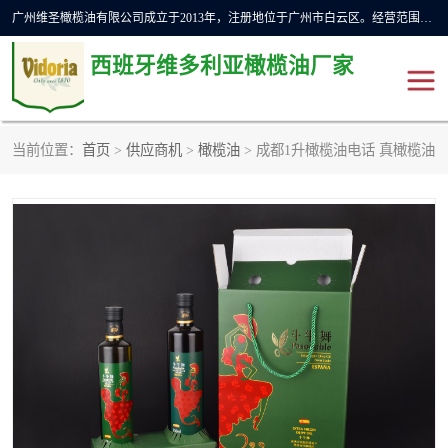
广州维圣橄榄油有限公司成立于2013年，注册地位于广州市白云区。经营范围包括饲料原料销售;畜牧渔业饲料销售;化妆品批发;贸易经纪;食品进出口等，主要产品有：橄榄果渣油，橄榄油，纯橄榄油等。
西班牙维多利亚橄榄油厂家
当前位置：
首页
>
供应商机
>
橄榄油
> 成都1升橄榄油电话 真橄榄油
橄榄油
斗牛舞橄榄油
费利佩橄榄油
特级初榨橄榄油
橄榄果渣油
精炼橄榄油