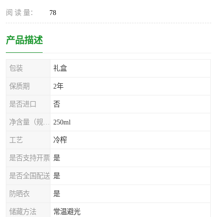
阅 读 量：
78
产品描述
包装
礼盒
保质期
2年
是否进口
否
净含量（规格）
250ml
工艺
冷榨
是否支持开票
是
是否全国配送
是
防晒衣
是
储藏方法
常温避光