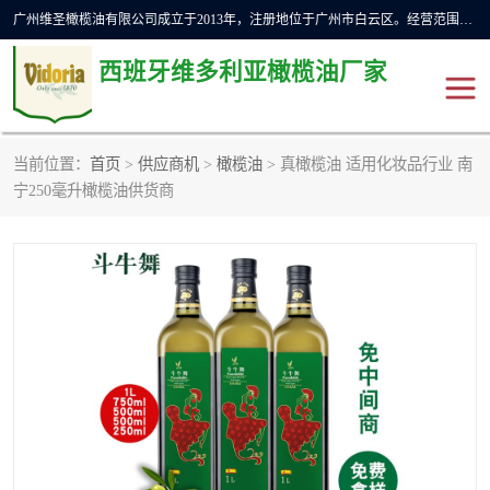
广州维圣橄榄油有限公司成立于2013年，注册地位于广州市白云区。经营范围包括饲料原料销售;畜牧渔业饲料销售;化妆品批发;贸易经纪;食品进出口等，主要产品有：橄榄果渣油，橄榄油，纯橄榄油等。
西班牙维多利亚橄榄油厂家
当前位置：
首页
>
供应商机
>
橄榄油
> 真橄榄油 适用化妆品行业 南
橄榄油
斗牛舞橄榄油
宁250毫升橄榄油供货商
费利佩橄榄油
特级初榨橄榄油
橄榄果渣油
精炼橄榄油