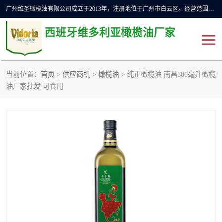
广州维圣橄榄油有限公司成立于2013年，注册地位于广州市白云区。经营范围包括饲料原料销售;畜牧渔业饲料销售;化妆品批发;贸易经纪;食品进出口等，主要产品有：橄榄果渣油，橄榄油，纯橄榄油等。
西班牙维多利亚橄榄油厂家
当前位置：
首页
>
供应商机
>
橄榄油
> 纯正橄榄油 南昌500毫升橄榄
橄榄油
斗牛舞橄榄油
油厂家批发 可食用
费利佩橄榄油
特级初榨橄榄油
橄榄果渣油
精炼橄榄油