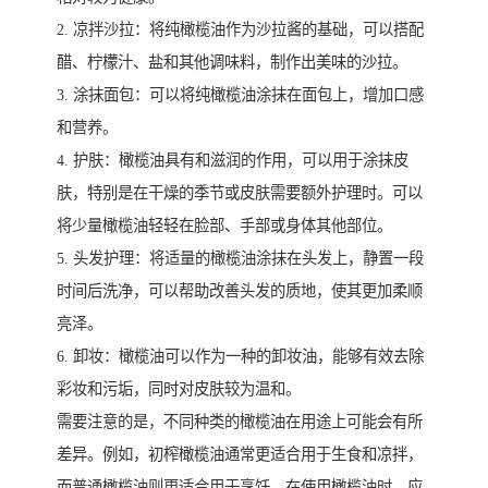
2. 凉拌沙拉：将纯橄榄油作为沙拉酱的基础，可以搭配
醋、柠檬汁、盐和其他调味料，制作出美味的沙拉。
3. 涂抹面包：可以将纯橄榄油涂抹在面包上，增加口感
和营养。
4. 护肤：橄榄油具有和滋润的作用，可以用于涂抹皮
肤，特别是在干燥的季节或皮肤需要额外护理时。可以
将少量橄榄油轻轻在脸部、手部或身体其他部位。
5. 头发护理：将适量的橄榄油涂抹在头发上，静置一段
时间后洗净，可以帮助改善头发的质地，使其更加柔顺
亮泽。
6. 卸妆：橄榄油可以作为一种的卸妆油，能够有效去除
彩妆和污垢，同时对皮肤较为温和。
需要注意的是，不同种类的橄榄油在用途上可能会有所
差异。例如，初榨橄榄油通常更适合用于生食和凉拌，
而普通橄榄油则更适合用于烹饪。在使用橄榄油时，应