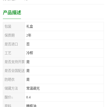
产品描述
包装
礼盒
保质期
2年
是否进口
否
工艺
冷榨
是否支持开票
是
是否全国配送
是
防晒衣
是
储藏方法
常温避光
酸价≤
0.4
原料
橄榄油