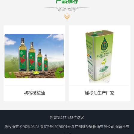
产品推荐
初榨橄榄油
橄榄油生产厂家
您是第
2271463
位访客
版权所有 ©2026-08-08
粤ICP备16026091号-5
广州维圣橄榄油有限公司
保留所有