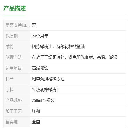
产品描述
是否支持加工定制
否
保质期
24个月年
成份
精炼橄榄油，特级初榨橄榄油
储藏方法
存放于干燥阴凉处，避免阳光直射、高温、潮湿
适用星级
高端餐饮
特产
地中海风格橄榄油
原料
特级初榨橄榄油
产品规格
750ml*2瓶装
加工工艺
压榨
售卖地
全国