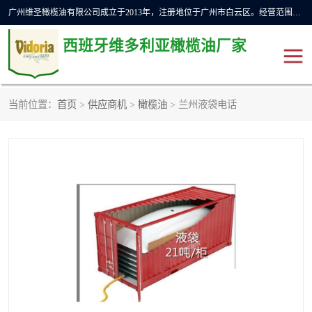
广州维圣橄榄油有限公司成立于2013年，注册地位于广州市白云区。经营范围包括饲料原料销售;畜牧渔业饲料销售;化妆品批发;贸易经纪;食品进出口等，主要产品有：橄榄果渣油，橄榄油，纯橄榄油等。
西班牙维多利亚橄榄油厂家
当前位置：
首页
>
供应商机
>
橄榄油
> 兰州液袋电话
橄榄油
斗牛舞橄榄油
费利佩橄榄油
特级初榨橄榄油
橄榄果渣油
精炼橄榄油