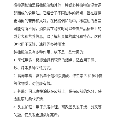
橄榄调和油是将橄榄油和其他一种或多种植物油混合调
配而成的食用油。它结合了不同油种的特点，旨在提供
更均衡的营养和风味。在橄榄调和油中，橄榄油的含量
可能有所不同，消费者在购买时可以查看产品标签上的
成分表和营养信息，以了解其具体的成分和特点。这种
油常用于烹饪、凉拌等多种用途。
纯橄榄油具有多种作用，以下是一些常见的：
1. 烹饪用途：橄榄油具有较高的烟点，适合用于煎、
炒、烤等多种烹饪方式。
2. 营养丰富：富含单不饱和脂肪酸、维生素 E 和多种抗
氧化物质，对健康有益。
3. 护肤：可以直接涂抹在皮肤上，保持皮肤的水分，使
皮肤更加柔软光滑。
4. 头发护理：用于头发护理，可改善头发干燥、分叉等
问题，使头发更加柔顺亮泽。