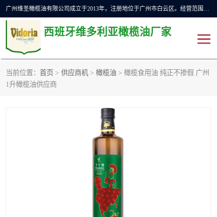
广州维圣橄榄油有限公司成立于2013年，注册地位于广州市白云区。经营范围包括饲料原料销售;畜牧渔业饲料销售;化妆品批发;贸易经纪;食品进出口等，主要产品有：橄榄果渣油，橄榄油，纯橄榄油等。
西班牙维多利亚橄榄油厂家
当前位置：
首页
>
供应商机
>
橄榄油
> 橄榄食用油 纯正不掺假 广州
橄榄油
斗牛舞橄榄油
1升橄榄油供应商
费利佩橄榄油
特级初榨橄榄油
橄榄果渣油
精炼橄榄油