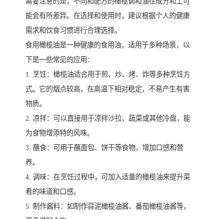
需要注意的是，不同和配方的橄榄调和油在成分和上可
能会有所差异。在选择和使用时，建议根据个人的健康
需求和饮食习惯进行合理选择。
食用橄榄油是一种健康的食用油，适用于多种场景，以
下是一些常见的应用：
1. 烹饪：橄榄油适合用于煎、炒、烤、炸等多种烹饪方
式。它的烟点较高，在高温下相对稳定，不易产生有害
物质。
2. 凉拌：可以直接用于凉拌沙拉、蔬菜或其他冷盘，能
为食物增添特的风味。
3. 蘸食：可用于蘸面包、饼干等食物，增加口感和营
养。
4. 调味：在烹饪过程中，可加入适量的橄榄油来提升菜
肴的味道和口感。
5. 制作酱料：如制作蒜泥橄榄油酱、番茄橄榄油酱等，