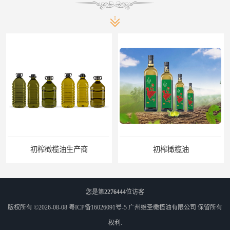
初榨橄榄油生产商
初榨橄榄油
您是第
2276444
位访客
版权所有 ©2026-08-08
粤ICP备16026091号-5
广州维圣橄榄油有限公司
保留所有
权利.