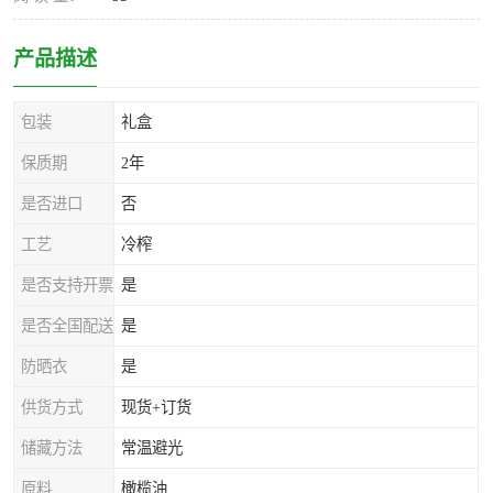
产品描述
包装
礼盒
保质期
2年
是否进口
否
工艺
冷榨
是否支持开票
是
是否全国配送
是
防晒衣
是
供货方式
现货+订货
储藏方法
常温避光
原料
橄榄油