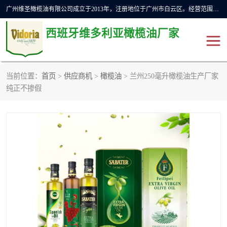
广州维圣橄榄油有限公司成立于2013年，注册地位于广州市白云区。经营范围包括饲料原料销售;畜牧渔业饲料销售;化妆品批发;贸易经纪;食品进出口等，主要产品有：橄榄果渣油，橄榄油，纯橄榄油等。
西班牙维多利亚橄榄油厂家
当前位置：
首页
>
供应商机
>
橄榄油
> 兰州250毫升橄榄油生产厂家
橄榄油
斗牛舞橄榄油
纯正不掺假
费利佩橄榄油
特级初榨橄榄油
橄榄果渣油
精炼橄榄油