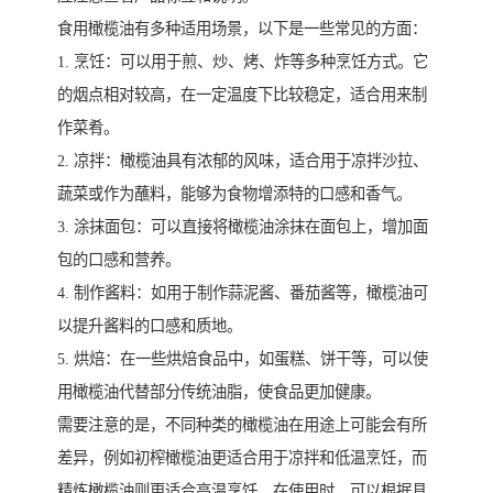
食用橄榄油有多种适用场景，以下是一些常见的方面：
1. 烹饪：可以用于煎、炒、烤、炸等多种烹饪方式。它
的烟点相对较高，在一定温度下比较稳定，适合用来制
作菜肴。
2. 凉拌：橄榄油具有浓郁的风味，适合用于凉拌沙拉、
蔬菜或作为蘸料，能够为食物增添特的口感和香气。
3. 涂抹面包：可以直接将橄榄油涂抹在面包上，增加面
包的口感和营养。
4. 制作酱料：如用于制作蒜泥酱、番茄酱等，橄榄油可
以提升酱料的口感和质地。
5. 烘焙：在一些烘焙食品中，如蛋糕、饼干等，可以使
用橄榄油代替部分传统油脂，使食品更加健康。
需要注意的是，不同种类的橄榄油在用途上可能会有所
差异，例如初榨橄榄油更适合用于凉拌和低温烹饪，而
精炼橄榄油则更适合高温烹饪。在使用时，可以根据具