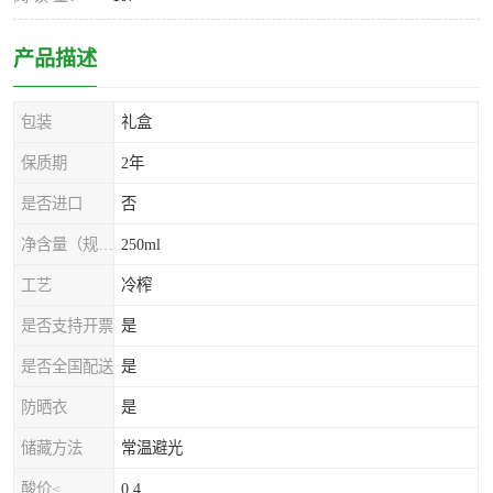
产品描述
包装
礼盒
保质期
2年
是否进口
否
净含量（规格）
250ml
工艺
冷榨
是否支持开票
是
是否全国配送
是
防晒衣
是
储藏方法
常温避光
酸价≤
0.4