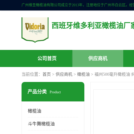
西班牙维多利亚橄榄油厂
公司首页
供应商机
当前位置：
首页
>
供应商机
>
橄榄油
> 福州500毫升橄榄油
产品分类
Product
橄榄油
斗牛舞橄榄油