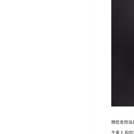
橄榄食用油
生素 E 