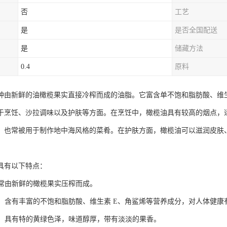
否
工艺
是
是否全国配送
是
储藏方法
0.4
原料
种由新鲜的油橄榄果实直接冷榨而成的油脂。它富含单不饱和脂肪酸、维生
于烹饪、沙拉调味以及护肤等方面。在烹饪中，橄榄油具有较高的烟点，
，也常被用于制作地中海风格的菜肴。在护肤方面，橄榄油可以滋润皮肤
具有以下特点：
：通常由新鲜的橄榄果实压榨而成。
丰富：含有丰富的不饱和脂肪酸、维生素 E、角鲨烯等营养成分，对人体健康
口感：具有特的黄绿色泽，味道醇厚，带有淡淡的果香。