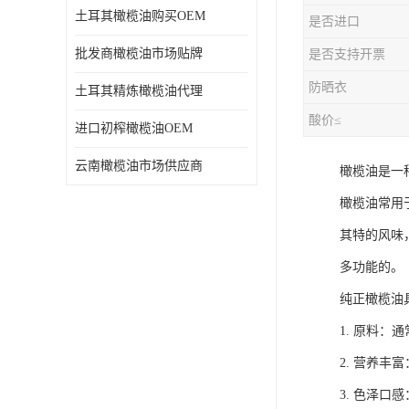
土耳其橄榄油购买OEM
是否进口
批发商橄榄油市场贴牌
是否支持开票
防晒衣
土耳其精炼橄榄油代理
酸价≤
进口初榨橄榄油OEM
云南橄榄油市场供应商
橄榄油是一
橄榄油常用
其特的风味
多功能的。
纯正橄榄油
1. 原料
2. 营养
3. 色泽