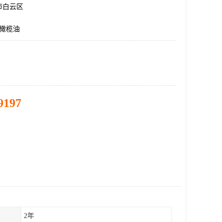
市白云区
升橄榄油
9197
2年