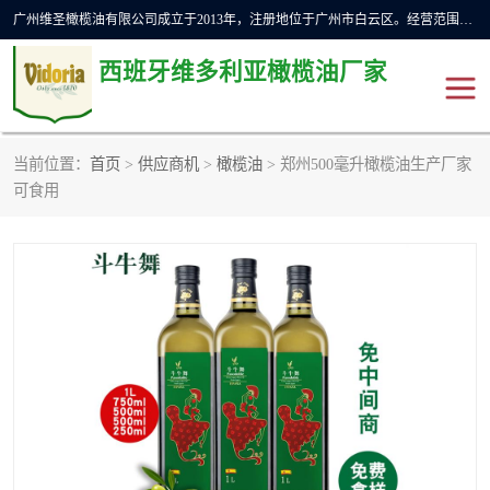
广州维圣橄榄油有限公司成立于2013年，注册地位于广州市白云区。经营范围包括饲料原料销售;畜牧渔业饲料销售;化妆品批发;贸易经纪;食品进出口等，主要产品有：橄榄果渣油，橄榄油，纯橄榄油等。
西班牙维多利亚橄榄油厂家
当前位置：
首页
>
供应商机
>
橄榄油
> 郑州500毫升橄榄油生产厂家
橄榄油
斗牛舞橄榄油
可食用
费利佩橄榄油
特级初榨橄榄油
橄榄果渣油
精炼橄榄油