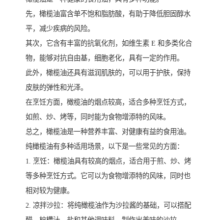
先，橄榄油富含单不饱和脂肪酸，有助于降低胆固醇水
平，减少疾病的风险。
其次，它含有丰富的抗氧化剂，如维生素 E 和多类化合
物，能够对抗自由基，细胞老化，具有一定的作用。
此外，橄榄油还具有滋润肌肤的，可以用于护肤，保持
皮肤的弹性和光泽。
在烹饪方面，橄榄油的烟点较高，适合多种烹饪方式，
如煎、炒、烤等，同时能为食物增添特的风味。
总之，橄榄油是一种营养丰富、对健康有益的食用油。
纯橄榄油有多种适用场景，以下是一些常见的方面：
1. 烹饪：橄榄油具有较高的烟点，适合用于煎、炒、烤
等多种烹饪方式。它可以为食物增添特的风味，同时也
相对较为健康。
2. 凉拌沙拉：将纯橄榄油作为沙拉酱的基础，可以搭配
醋、柠檬汁、盐和其他调味料，制作出美味的沙拉。