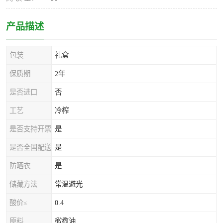
产品描述
包装
礼盒
保质期
2年
是否进口
否
工艺
冷榨
是否支持开票
是
是否全国配送
是
防晒衣
是
储藏方法
常温避光
酸价≤
0.4
原料
橄榄油