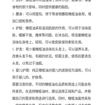
2. 凉拌：橄榄油可以直接用于凉拌沙拉、蔬菜等，保留
食物的原汁原味，同时提供健康的脂肪。
3. 蘸食：可以将面包、饼干等食物蘸取橄榄油食用，增
加口感和营养。
4. 护肤：橄榄油具有滋润肌肤的作用，可以用于涂抹皮
肤，缓解干燥、瘙痒等问题。在沐浴后，将适量橄榄油
涂抹在身体上，轻轻，可以使皮肤保持柔软光滑。
5. 护发：将少量橄榄油涂抹在头发上，可以滋养头发，
改善头发干枯、毛糙的状况。但需注意，使用后要清洗
头发，以免过于油腻。
6. 婴儿护理：纯正橄榄油对婴儿的皮肤较为温和，可以
用于婴儿的、护肤等。
需要注意的是，不同的橄榄油在品质和用途上可能会有
所差异。在选择橄榄油时，建议选择正规和产品，并根
据自己的需求和用途进行选择。同时，橄榄油虽然具有