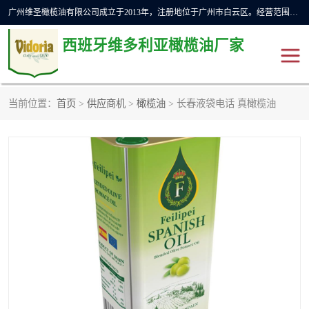
广州维圣橄榄油有限公司成立于2013年，注册地位于广州市白云区。经营范围包括饲料原料销售;畜牧渔业饲料销售;化妆品批发;贸易经纪;食品进出口等，主要产品有：橄榄果渣油，橄榄油，纯橄榄油等。
西班牙维多利亚橄榄油厂家
当前位置：
首页
>
供应商机
>
橄榄油
> 长春液袋电话 真橄榄油
橄榄油
斗牛舞橄榄油
费利佩橄榄油
特级初榨橄榄油
橄榄果渣油
精炼橄榄油