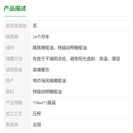
产品描述
是否支持加工定制
否
保质期
24个月年
成份
精炼橄榄油，特级初榨橄榄油
储藏方法
存放于干燥阴凉处，避免阳光直射、高温、潮湿
适用星级
高端餐饮
特产
地中海风格橄榄油
原料
特级初榨橄榄油
产品规格
750ml*2瓶装
加工工艺
压榨
售卖地
全国