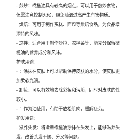
- 煎炒：橄榄油具有较高的烟点，可以用于煎炒食物，
但需注意控制火候，避免油温过高产生有害物质。
- 烘焙：可用于制作蛋糕、面包等烘焙食品，为食品增
添特的风味。
- 凉拌：适合用于制作沙拉、凉拌菜等，能充分保留橄
榄油的营养成分和风味。
护肤用途：
- ：涂抹在皮肤上可以帮助保持皮肤的水分，使皮肤更
加柔软光滑。
- 卸妆：可以有效地去除彩妆和污垢，同时对皮肤的性
较小。
- ：作为油使用，有助于放松肌肉，缓解疲劳。
护发用途：
- 滋养头发：将适量橄榄油涂抹在头发上，能够滋养头
发，改善头发干燥、分叉等问题。