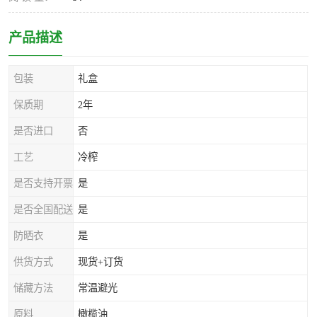
产品描述
包装
礼盒
保质期
2年
是否进口
否
工艺
冷榨
是否支持开票
是
是否全国配送
是
防晒衣
是
供货方式
现货+订货
储藏方法
常温避光
原料
橄榄油