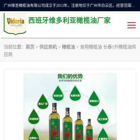
广州维圣橄榄油有限公司成立于2013年，注册地位于广州市白云区。经营范围包括饲料原料销售;畜牧渔业饲料销售;化妆品批发;贸易经纪;食品进出口等，主要产品有：橄榄果渣油，橄榄油，纯橄榄油等。
西班牙维多利亚橄榄油厂家
当前位置：
首页
>
供应商机
>
橄榄油
> 食用橄榄油 长春1升橄榄油供
橄榄油
斗牛舞橄榄油
应商
费利佩橄榄油
特级初榨橄榄油
橄榄果渣油
精炼橄榄油