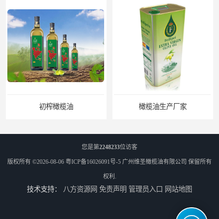
初榨橄榄油
橄榄油生产厂家
您是第
2248233
位访客
版权所有 ©2026-08-06
粤ICP备16026091号-5
广州维圣橄榄油有限公司
保留所有
权利.
技术支持：
八方资源网
免责声明
管理员入口
网站地图