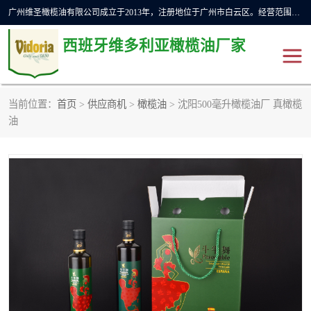
广州维圣橄榄油有限公司成立于2013年，注册地位于广州市白云区。经营范围包括饲料原料销售;畜牧渔业饲料销售;化妆品批发;贸易经纪;食品进出口等，主要产品有：橄榄果渣油，橄榄油，纯橄榄油等。
西班牙维多利亚橄榄油厂家
当前位置：
首页
>
供应商机
>
橄榄油
> 沈阳500毫升橄榄油厂 真橄榄
橄榄油
斗牛舞橄榄油
油
费利佩橄榄油
特级初榨橄榄油
橄榄果渣油
精炼橄榄油