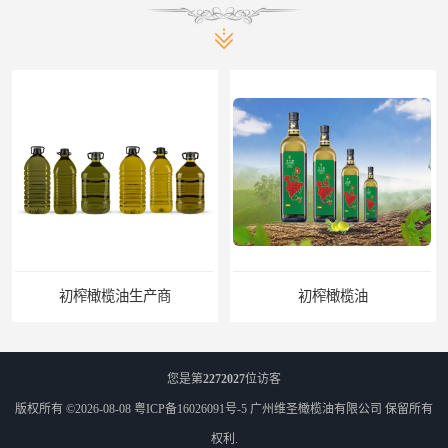
初榨橄榄油生产商
初榨橄榄油
您是第
2272027
位访客
版权所有 ©2026-08-08
粤ICP备16026091号-5
广州维圣橄榄油有限公司
保留所有
权利.