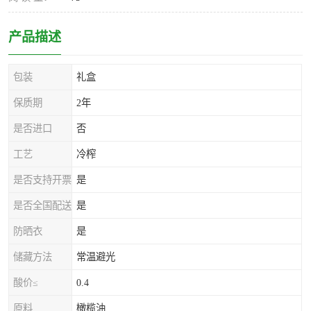
产品描述
包装
礼盒
保质期
2年
是否进口
否
工艺
冷榨
是否支持开票
是
是否全国配送
是
防晒衣
是
储藏方法
常温避光
酸价≤
0.4
原料
橄榄油