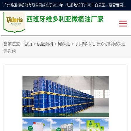
广州维圣橄榄油有限公司成立于2013年，注册地位于广州市白云区。经营范围包括饲料原料销售;畜牧渔业饲料销售;化妆品批发;贸易经纪;食品进出口等，主要产品有：橄榄果渣油，橄榄油，纯橄榄油等。
西班牙维多利亚橄榄油厂家
当前位置：
首页
>
供应商机
>
橄榄油
> 食用橄榄油 长沙初榨橄榄油
橄榄油
斗牛舞橄榄油
供货商
费利佩橄榄油
特级初榨橄榄油
橄榄果渣油
精炼橄榄油