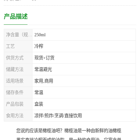
产品描述
净含量（规格）
250ml
工艺
冷榨
供货方式
现货+订货
储藏方法
常温避光
适用场景
家用,商用
储存条件
常温
产品包装
盒装
食用方法
凉拌/煎炸/烹调/直接饮用
您说的应该是橄榄油吧？橄榄油是一种由新鲜的油橄榄