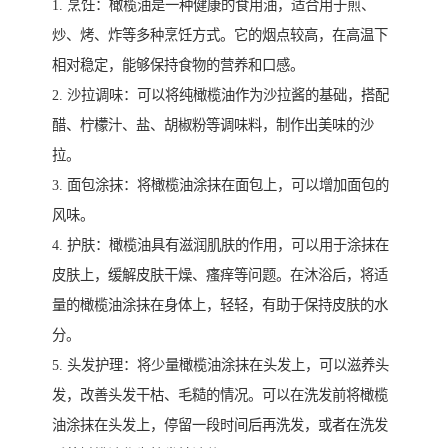
1. 烹饪：橄榄油是一种健康的食用油，适合用于煎、
炒、烤、炸等多种烹饪方式。它的烟点较高，在高温下
相对稳定，能够保持食物的营养和口感。
2. 沙拉调味：可以将纯橄榄油作为沙拉酱的基础，搭配
醋、柠檬汁、盐、胡椒粉等调味料，制作出美味的沙
拉。
3. 面包涂抹：将橄榄油涂抹在面包上，可以增加面包的
风味。
4. 护肤：橄榄油具有滋润肌肤的作用，可以用于涂抹在
皮肤上，缓解皮肤干燥、瘙痒等问题。在沐浴后，将适
量的橄榄油涂抹在身体上，轻轻，有助于保持皮肤的水
分。
5. 头发护理：将少量橄榄油涂抹在头发上，可以滋养头
发，改善头发干枯、毛糙的情况。可以在洗发前将橄榄
油涂抹在头发上，停留一段时间后再洗发，或者在洗发