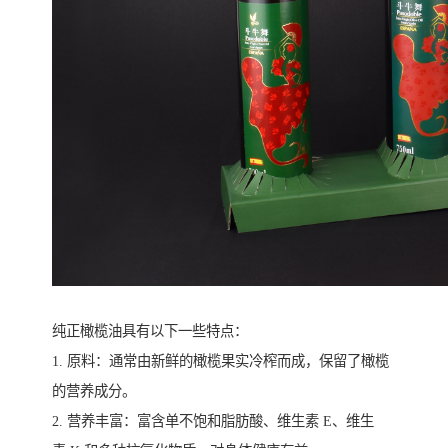
纯正橄榄油具有以下一些特点：
1. 原料：通常由新鲜的橄榄果实冷榨而成，保留了橄榄
的营养成分。
2. 营养丰富：富含单不饱和脂肪酸、维生素 E、维生