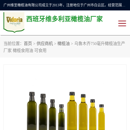
广州维圣橄榄油有限公司成立于2013年，注册地位于广州市白云区。经营范围包括饲料原料销售;畜牧渔业饲料销售;化妆品批发;贸易经纪;食品进出口等，主要产品有：橄榄果渣油，橄榄油，纯橄榄油等。
西班牙维多利亚橄榄油厂家
当前位置：
首页
>
供应商机
>
橄榄油
> 乌鲁木齐750毫升橄榄油生产
橄榄油
斗牛舞橄榄油
厂家 橄榄食用油 可食用
费利佩橄榄油
特级初榨橄榄油
橄榄果渣油
精炼橄榄油