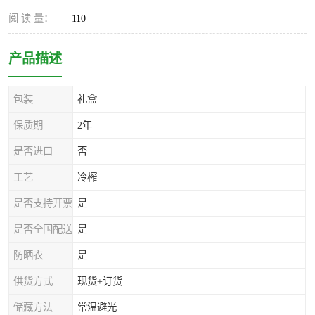
阅 读 量：
110
产品描述
包装
礼盒
保质期
2年
是否进口
否
工艺
冷榨
是否支持开票
是
是否全国配送
是
防晒衣
是
供货方式
现货+订货
储藏方法
常温避光