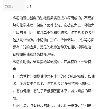
酸价≤
0.4
橄榄油是由新鲜的油橄榄果实直接冷榨而成的，不经加
热和化学处理，保留了营养成分。它被认为是一种较为
健康的食用油，富含单不饱和脂肪酸、维生素 E 以及其
他抗氧化物质。橄榄油在烹饪、沙拉调味、护肤等方面
都有广泛的应用。常见的橄榄油种类包括初榨橄榄油、
初榨橄榄油和精炼橄榄油等。
橄榄食用油，通常指的是橄榄油，它具有以下一些特
点：
1. 富含营养：橄榄油中含有丰富的不饱和脂肪酸，如油
酸，还含有维生素 E、维生素 K 和多种抗氧化物质。
2. 有益健康：有助于降低胆固醇水平，减少疾病的风
险。
3. 耐高温：具有较高的烟点，适合用于烹饪，特别是