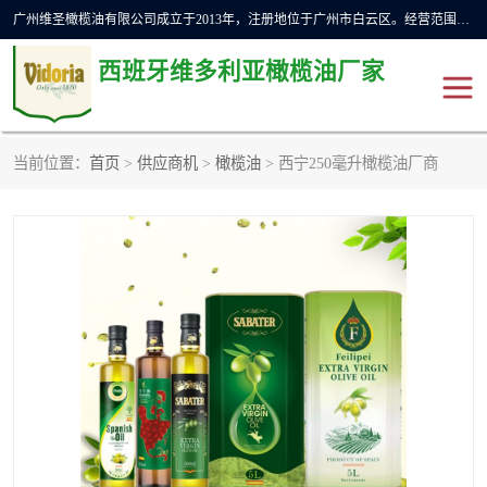
广州维圣橄榄油有限公司成立于2013年，注册地位于广州市白云区。经营范围包括饲料原料销售;畜牧渔业饲料销售;化妆品批发;贸易经纪;食品进出口等，主要产品有：橄榄果渣油，橄榄油，纯橄榄油等。
西班牙维多利亚橄榄油厂家
当前位置：
首页
>
供应商机
>
橄榄油
> 西宁250毫升橄榄油厂商
橄榄油
斗牛舞橄榄油
费利佩橄榄油
特级初榨橄榄油
橄榄果渣油
精炼橄榄油