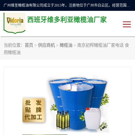
广州维圣橄榄油有限公司成立于2013年，注册地位于广州市白云区。经营范围包括饲料原料销售;畜牧渔业饲料销售;化妆品批发;贸易经纪;食品进出口等，主要产品有：橄榄果渣油，橄榄油，纯橄榄油等。
西班牙维多利亚橄榄油厂家
当前位置：
首页
>
供应商机
>
橄榄油
> 南京初榨橄榄油厂家电话 食
橄榄油
斗牛舞橄榄油
用橄榄油
费利佩橄榄油
特级初榨橄榄油
橄榄果渣油
精炼橄榄油