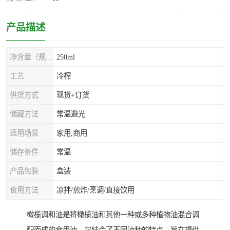
产品描述
净含量（规格）
250ml
工艺
冷榨
供货方式
现货+订货
储藏方法
常温避光
适用场景
家用,商用
储存条件
常温
产品包装
盒装
食用方法
凉拌/煎炸/烹调/直接饮用
橄榄调和油是将橄榄油和其他一种或多种植物油混合调