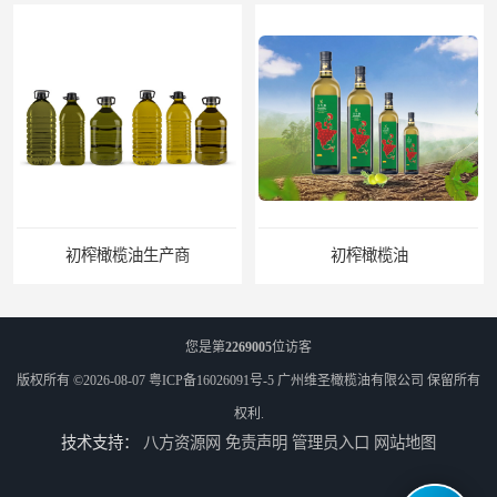
初榨橄榄油生产商
初榨橄榄油
您是第
2269005
位访客
版权所有 ©2026-08-07
粤ICP备16026091号-5
广州维圣橄榄油有限公司
保留所有
权利.
技术支持：
八方资源网
免责声明
管理员入口
网站地图