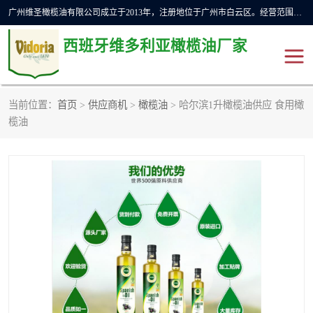
广州维圣橄榄油有限公司成立于2013年，注册地位于广州市白云区。经营范围包括饲料原料销售;畜牧渔业饲料销售;化妆品批发;贸易经纪;食品进出口等，主要产品有：橄榄果渣油，橄榄油，纯橄榄油等。
西班牙维多利亚橄榄油厂家
当前位置：
首页
>
供应商机
>
橄榄油
> 哈尔滨1升橄榄油供应 食用橄
橄榄油
斗牛舞橄榄油
榄油
费利佩橄榄油
特级初榨橄榄油
橄榄果渣油
精炼橄榄油