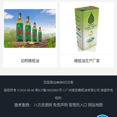
初榨橄榄油
橄榄油生产厂家
您是第
2249295
位访客
版权所有 ©2026-08-06
粤ICP备16026091号-5
广州维圣橄榄油有限公司
保留所有
权利.
技术支持：
八方资源网
免责声明
管理员入口
网站地图