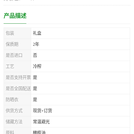
产品描述
包装
礼盒
保质期
2年
是否进口
否
工艺
冷榨
是否支持开票
是
是否全国配送
是
防晒衣
是
供货方式
现货+订货
储藏方法
常温避光
原料
橄榄油