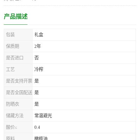
产品描述
包装
礼盒
保质期
2年
是否进口
否
工艺
冷榨
是否支持开票
是
是否全国配送
是
防晒衣
是
储藏方法
常温避光
酸价≤
0.4
原料
橄榄油