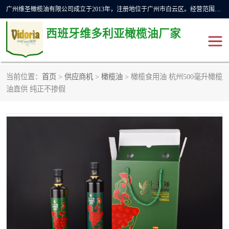
广州维圣橄榄油有限公司成立于2013年，注册地位于广州市白云区。经营范围包括饲料原料销售;畜牧渔业饲料销售;化妆品批发;贸易经纪;食品进出口等，主要产品有：橄榄果渣油，橄榄油，纯橄榄油等。
西班牙维多利亚橄榄油厂家
当前位置：
首页
>
供应商机
>
橄榄油
> 橄榄食用油 杭州500毫升橄榄
橄榄油
斗牛舞橄榄油
油直供 纯正不掺假
费利佩橄榄油
特级初榨橄榄油
橄榄果渣油
精炼橄榄油