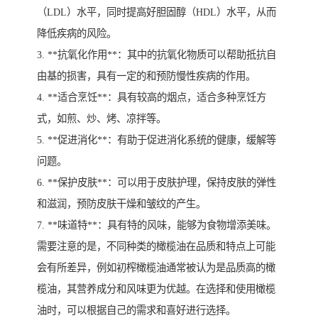
（LDL）水平，同时提高好胆固醇（HDL）水平，从而
降低疾病的风险。
3. **抗氧化作用**：其中的抗氧化物质可以帮助抵抗自
由基的损害，具有一定的和预防慢性疾病的作用。
4. **适合烹饪**：具有较高的烟点，适合多种烹饪方
式，如煎、炒、烤、凉拌等。
5. **促进消化**：有助于促进消化系统的健康，缓解等
问题。
6. **保护皮肤**：可以用于皮肤护理，保持皮肤的弹性
和滋润，预防皮肤干燥和皱纹的产生。
7. **味道特**：具有特的风味，能够为食物增添美味。
需要注意的是，不同种类的橄榄油在品质和特点上可能
会有所差异，例如初榨橄榄油通常被认为是品质高的橄
榄油，其营养成分和风味更为优越。在选择和使用橄榄
油时，可以根据自己的需求和喜好进行选择。