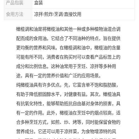
产品包装
盒装
食用方法
凉拌/煎炸/烹调/直接饮用
橄榄调和油是将橄榄油和其他一种或多种植物油混合调
配而成的食用油。它结合了不同油种的特点，旨在提供
更均衡的营养和风味。在橄榄调和油中，橄榄油的含量
可能有所不同，消费者在购买时可以查看产品标签上的
成分和比例信息。这种油常用于烹饪、凉拌等多种用
途，具有一定的营养价值和广泛的应用场景。
纯橄榄油具有许多优点。先，它富含单不饱和脂肪酸，
有助于降低胆固醇水平，对健康有益。其次，橄榄油具
有抗氧化特性，能够帮助抵抗自由基对身体的损害，具
有一定的作用。此外，橄榄油在烹饪中的烟点较高，适
合多种烹饪方式，如煎、炒、烤等，同时能保留食物的
营养成分。它还可以用于凉拌菜，为食物增添特的风