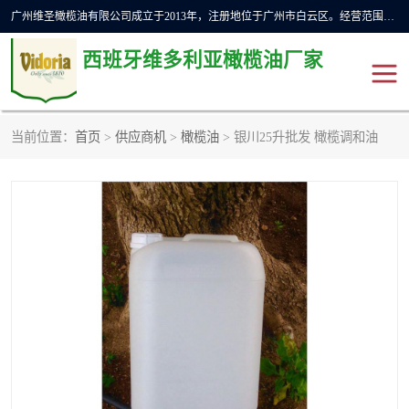
广州维圣橄榄油有限公司成立于2013年，注册地位于广州市白云区。经营范围包括饲料原料销售;畜牧渔业饲料销售;化妆品批发;贸易经纪;食品进出口等，主要产品有：橄榄果渣油，橄榄油，纯橄榄油等。
西班牙维多利亚橄榄油厂家
当前位置：
首页
>
供应商机
>
橄榄油
> 银川25升批发 橄榄调和油
橄榄油
斗牛舞橄榄油
费利佩橄榄油
特级初榨橄榄油
橄榄果渣油
精炼橄榄油