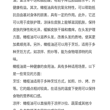
油，富含单不饱和脂肪酸，有助于降低胆固醇水平，对
健康有益。其次，橄榄油具有抗氧化特性，可以帮助抵
抗自由基对身体的损害，具有一定的作用。此外，它还
可以用于皮肤护理，涂抹在皮肤上能够滋润肌肤，保持
皮肤的弹性和光泽，缓解皮肤干燥和瘙痒。在头发护理
方面，橄榄油可以滋养头发，改善头发的质地，使其更
加柔顺亮泽。另外，橄榄油还可以用于烹饪，适用于多
种烹饪方式，如凉拌、煎炒等，能为食物增添特的风
味。
橄榄油是一种健康的食用油，具有多种适用场景，以下
是一些常见的方面：
烹饪：橄榄油适用于多种烹饪方式，如煎、炒、烤、炸
等。它的烟点相对较高，在适当的温度下使用可以保持
食物的营养和口感。
凉拌：橄榄油可以直接用于凉拌沙拉、蔬菜或其他冷