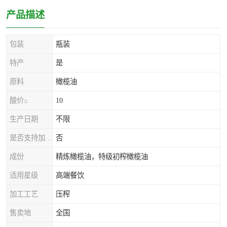
产品描述
包装
瓶装
特产
是
原料
橄榄油
酸价≤
10
生产日期
不限
是否支持加工定制
否
成份
精炼橄榄油，特级初榨橄榄油
适用星级
高端餐饮
加工工艺
压榨
售卖地
全国