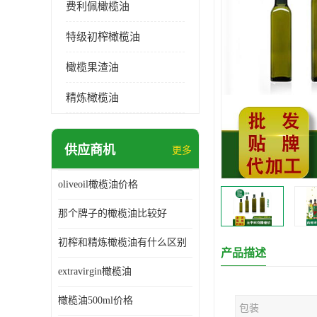
费利佩橄榄油
特级初榨橄榄油
橄榄果渣油
精炼橄榄油
供应商机
更多
oliveoil橄榄油价格
那个牌子的橄榄油比较好
初榨和精炼橄榄油有什么区别
产品描述
extravirgin橄榄油
橄榄油500ml价格
包装