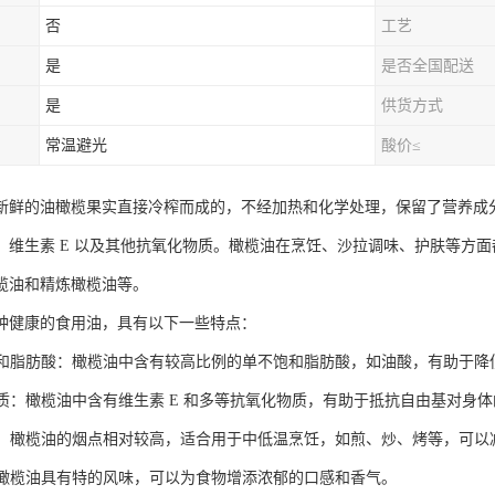
否
工艺
是
是否全国配送
是
供货方式
常温避光
酸价≤
新鲜的油橄榄果实直接冷榨而成的，不经加热和化学处理，保留了营养成
、维生素 E 以及其他抗氧化物质。橄榄油在烹饪、沙拉调味、护肤等方
榄油和精炼橄榄油等。
种健康的食用油，具有以下一些特点：
不饱和脂肪酸：橄榄油中含有较高比例的单不饱和脂肪酸，如油酸，有助于
化物质：橄榄油中含有维生素 E 和多等抗氧化物质，有助于抵抗自由基对身
适中：橄榄油的烟点相对较高，适合用于中低温烹饪，如煎、炒、烤等，可以
特：橄榄油具有特的风味，可以为食物增添浓郁的口感和香气。