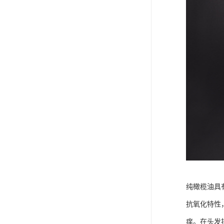
纯橄榄油具
抗氧化特性
痒。在头发