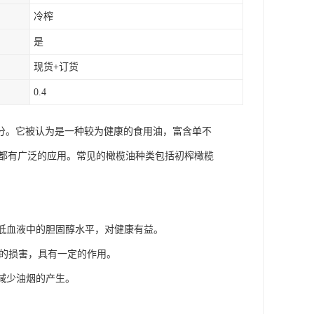
冷榨
是
现货+订货
0.4
分。它被认为是一种较为健康的食用油，富含单不
面都有广泛的应用。常见的橄榄油种类包括初榨橄榄
降低血液中的胆固醇水平，对健康有益。
体的损害，具有一定的作用。
减少油烟的产生。