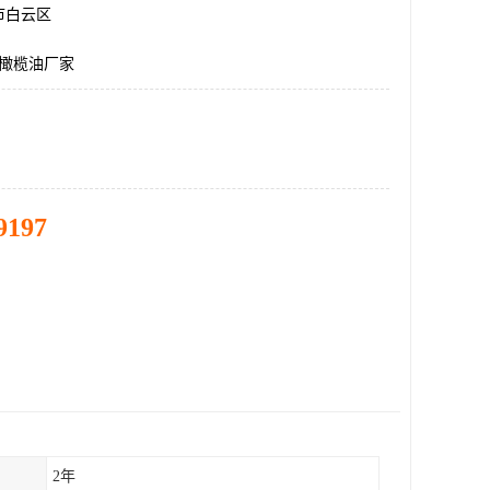
市白云区
升橄榄油厂家
9197
2年