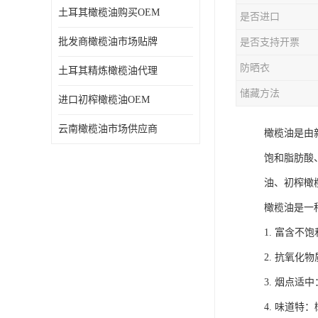
土耳其橄榄油购买OEM
是否进口
批发商橄榄油市场贴牌
是否支持开票
防晒衣
土耳其精炼橄榄油代理
储藏方法
进口初榨橄榄油OEM
云南橄榄油市场供应商
橄榄油是由
饱和脂肪酸
油、初榨橄
橄榄油是一
1. 富含
2. 抗氧
3. 烟点
4. 味道