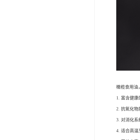
橄榄食用油
1. 富含
2. 抗氧
3. 对消
4. 适合