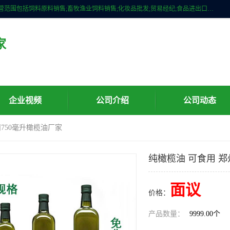
广州维圣橄榄油有限公司成立于2013年，注册地位于广州市白云区。经营范围包括饲料原料销售;畜牧渔业饲料销售;化妆品批发;贸易经纪;食品进出口等，主要产品有：橄榄果渣油，橄榄油，纯橄榄油等。
家
企业视频
公司介绍
公司动态
州750毫升橄榄油厂家
纯橄榄油 可食用 郑
面议
价格：
产品数量：
9999.00个