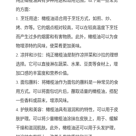
纯正橄榄油具有多种用途和适用范围，以下是一些常见
的方面：
1. 烹饪用途：橄榄油适合用于烹饪方式，如煎、炒、
烤、炸等。它的烟点相对较高，可以在较高温度下烹饪
而产生过多的烟雾和有害物质。此外，橄榄油可以为食
物增添特的风味，使菜肴更加美味。
2. 凉拌和沙拉：纯正橄榄油是制作凉拌菜和沙拉的理想
选择。它可以直接淋在蔬菜、水果、豆类等食材上，增
加口感的丰富度和营养价值。
3. 面包蘸料：将橄榄油作为面包的蘸料是一种常见的食
用方式。可以将面包切片后，蘸取适量的橄榄油，搭配
一些香料或蒜末，增添风味。
4. 护肤和美容：橄榄油具有滋润和的特性，可以用于皮
肤护理。可以将少量橄榄油涂抹在皮肤上，用于、缓解
干燥和滋润肌肤。此外，橄榄油还可以用于头发护理，