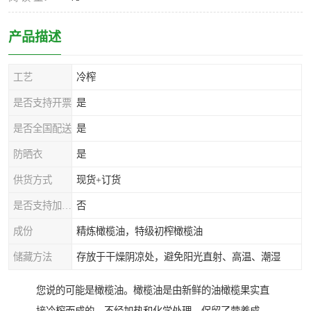
产品描述
工艺
冷榨
是否支持开票
是
是否全国配送
是
防晒衣
是
供货方式
现货+订货
是否支持加工定制
否
成份
精炼橄榄油，特级初榨橄榄油
储藏方法
存放于干燥阴凉处，避免阳光直射、高温、潮湿
您说的可能是橄榄油。橄榄油是由新鲜的油橄榄果实直