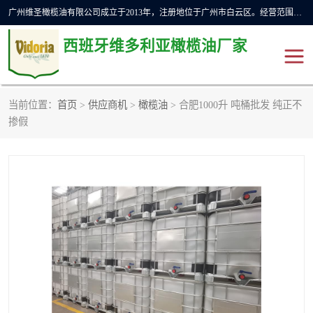
广州维圣橄榄油有限公司成立于2013年，注册地位于广州市白云区。经营范围包括饲料原料销售;畜牧渔业饲料销售;化妆品批发;贸易经纪;食品进出口等，主要产品有：橄榄果渣油，橄榄油，纯橄榄油等。
西班牙维多利亚橄榄油厂家
当前位置：
首页
>
供应商机
>
橄榄油
> 合肥1000升 吨桶批发 纯正不
橄榄油
斗牛舞橄榄油
掺假
费利佩橄榄油
特级初榨橄榄油
橄榄果渣油
精炼橄榄油