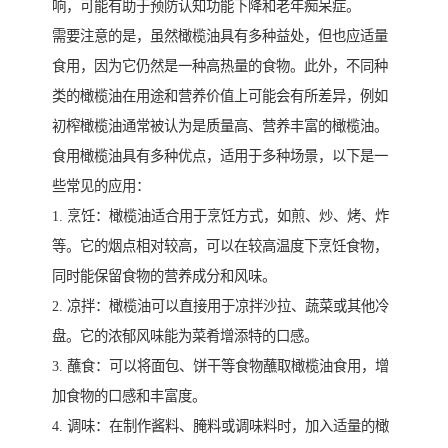
响，可能有助于预防认知功能下降和老年痴呆症。
需要注意的是，虽然橄榄油具有多种益处，但也应适量
食用，因为它仍然是一种高热量的食物。此外，不同种
类的橄榄油在用途和营养价值上可能会有所差异，例如
初榨橄榄油通常被认为是质量高、营养丰富的橄榄油。
食用橄榄油具有多种优点，适用于多种场景，以下是一
些常见的应用：
1. 烹饪：橄榄油适合用于烹饪方式，如煎、炒、烤、炸
等。它的烟点相对较高，可以在较高温度下烹饪食物，
同时能保留食物的营养成分和风味。
2. 凉拌：橄榄油可以直接用于凉拌沙拉、蔬菜或其他冷
盘。它的浓郁风味能为菜肴增添特的口感。
3. 蘸食：可以将面包、饼干等食物蘸取橄榄油食用，增
加食物的口感和丰富度。
4. 调味：在制作酱料、腌料或调味料时，加入适量的橄