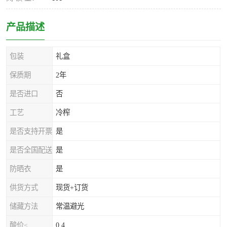
产品描述
包装
礼盒
保质期
2年
是否进口
否
工艺
冷榨
是否支持开票
是
是否全国配送
是
防晒衣
是
供货方式
现货+订货
储藏方法
常温避光
酸价≤
0.4