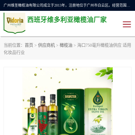
广州维圣橄榄油有限公司成立于2013年，注册地位于广州市白云区。经营范围包括饲料原料销售;畜牧渔业饲料销售;化妆品批发;贸易经纪;食品进出口等，主要产品有：橄榄果渣油，橄榄油，纯橄榄油等。
西班牙维多利亚橄榄油厂家
当前位置：
首页
>
供应商机
>
橄榄油
> 海口750毫升橄榄油供应 适用
橄榄油
斗牛舞橄榄油
化妆品行业
费利佩橄榄油
特级初榨橄榄油
橄榄果渣油
精炼橄榄油