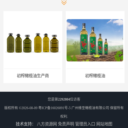
初榨橄榄油生产商
初榨橄榄油
您是第
2292804
位访客
版权所有 ©2026-08-09
粤ICP备16026091号-5
广州维圣橄榄油有限公司
保留所有
权利.
技术支持：
八方资源网
免责声明
管理员入口
网站地图