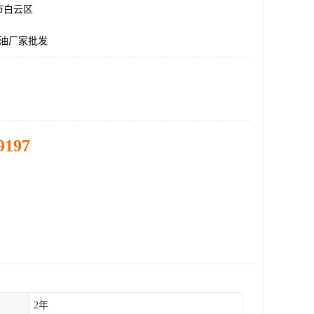
市白云区
榄油厂家批发
9197
2年