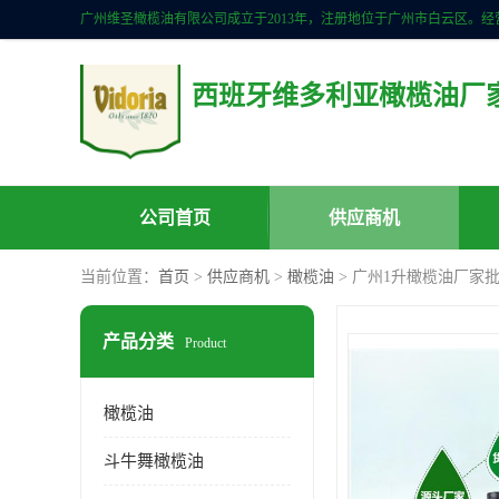
西班牙维多利亚橄榄油厂
公司首页
供应商机
当前位置：
首页
>
供应商机
>
橄榄油
> 广州1升橄榄油厂家
产品分类
Product
橄榄油
斗牛舞橄榄油