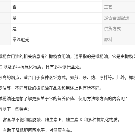
否
工艺
是
是否全国配送
是
供货方式
常温避光
原料
橄榄食用油的相关信息吗？橄榄食用油，通常指的是橄榄油，它是由橄榄
 E 以及多种抗氧化物质，具有多种健康益处。
较高的烟点，适合用于多种烹饪方式，如煎、炒、烤、凉拌等。此外，橄
榄油等，不同等级的橄榄油在品质和用途上也有所不同。
橄榄油还是想了解更多关于它的营养价值、使用方法等方面的内容呢？
有以下一些特点：
富：富含单不饱和脂肪酸、维生素 E、维生素 K 和多种抗氧化物质。
健康：有助于降低胆固醇水平，对健康有益。