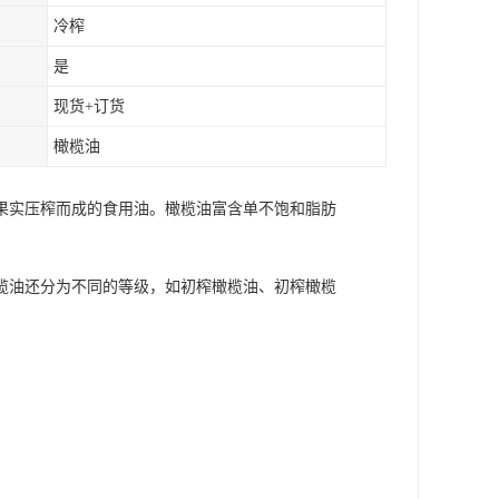
冷榨
是
现货+订货
橄榄油
果实压榨而成的食用油。橄榄油富含单不饱和脂肪
榄油还分为不同的等级，如初榨橄榄油、初榨橄榄