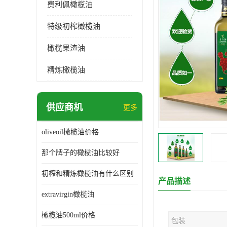
费利佩橄榄油
特级初榨橄榄油
橄榄果渣油
精炼橄榄油
供应商机
更多
oliveoil橄榄油价格
那个牌子的橄榄油比较好
初榨和精炼橄榄油有什么区别
产品描述
extravirgin橄榄油
橄榄油500ml价格
包装