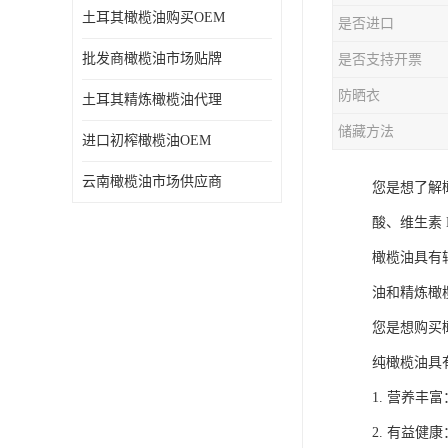
土耳其橄榄油购买OEM
是否进口
批发商橄榄油市场贴牌
是否支持开票
防晒衣
土耳其精炼橄榄油代理
储藏方法
进口初榨橄榄油OEM
云南橄榄油市场供应商
您是想了解
酸、维生素
橄榄油具有
油和精炼橄
您是想购买
纯橄榄油具
1. 营养丰
2. 有益