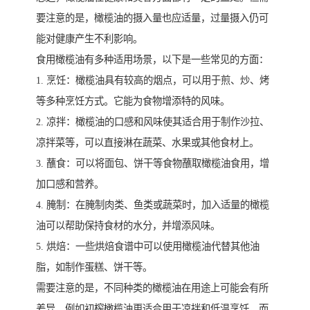
要注意的是，橄榄油的摄入量也应适量，过量摄入仍可
能对健康产生不利影响。
食用橄榄油有多种适用场景，以下是一些常见的方面：
1. 烹饪：橄榄油具有较高的烟点，可以用于煎、炒、烤
等多种烹饪方式。它能为食物增添特的风味。
2. 凉拌：橄榄油的口感和风味使其适合用于制作沙拉、
凉拌菜等，可以直接淋在蔬菜、水果或其他食材上。
3. 蘸食：可以将面包、饼干等食物蘸取橄榄油食用，增
加口感和营养。
4. 腌制：在腌制肉类、鱼类或蔬菜时，加入适量的橄榄
油可以帮助保持食材的水分，并增添风味。
5. 烘焙：一些烘焙食谱中可以使用橄榄油代替其他油
脂，如制作蛋糕、饼干等。
需要注意的是，不同种类的橄榄油在用途上可能会有所
差异，例如初榨橄榄油更适合用于凉拌和低温烹饪，而