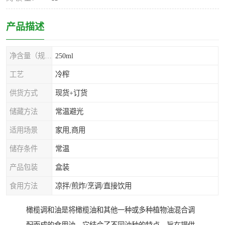
产品描述
净含量（规格）
250ml
工艺
冷榨
供货方式
现货+订货
储藏方法
常温避光
适用场景
家用,商用
储存条件
常温
产品包装
盒装
食用方法
凉拌/煎炸/烹调/直接饮用
橄榄调和油是将橄榄油和其他一种或多种植物油混合调