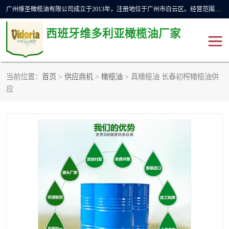
广州维圣橄榄油有限公司成立于2013年，注册地位于广州市白云区。经营范围包括饲料原料销售;畜牧渔业饲料销售;化妆品批发;贸易经纪;食品进出口等，主要产品有：橄榄果渣油，橄榄油，纯橄榄油等。
西班牙维多利亚橄榄油厂家
当前位置：
首页
>
供应商机
>
橄榄油
> 真橄榄油 长春初榨橄榄油供
橄榄油
斗牛舞橄榄油
应
费利佩橄榄油
特级初榨橄榄油
橄榄果渣油
精炼橄榄油