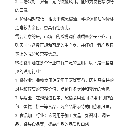
3. 口感较好：具有一定的橄榄风味，能够为食物增添特
的口感。
4. 价格相对较低：相比于纯橄榄油，橄榄调和油的价格
通常较为亲民，更具有性价比。
需要注意的是，市场上的橄榄调和油质量参差不齐，在
购买时应选择正规和可靠的生产商，并仔细查看产品标
签上的成分和营养信息。
橄榄食用油在多个行业中有广泛的应用，以下是一些常
见的适用行业：
1. 餐饮业：橄榄食用油常用于烹饪菜肴，因其具有特的
风味和较高的营养价值，受到许多厨师和餐厅的青睐。
2. 烘焙业：在烘焙过程中，橄榄食用油可以用于制作面
包、蛋糕、饼干等食品，为产品增添特的口感和风味。
3. 食品加工行业：它可用于加工食品，如酱料、调味
品、罐头食品等，提高产品的品质和口感。