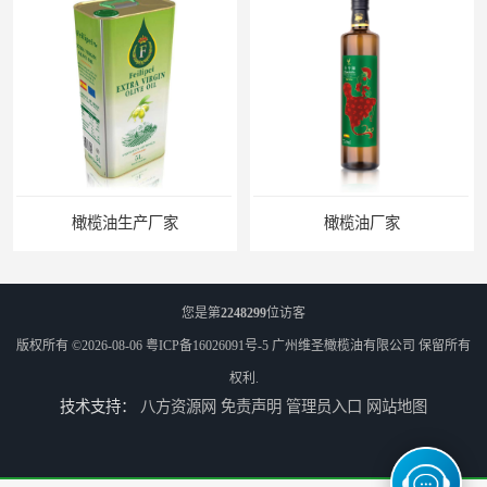
橄榄油生产厂家
橄榄油厂家
您是第
2248299
位访客
版权所有 ©2026-08-06
粤ICP备16026091号-5
广州维圣橄榄油有限公司
保留所有
权利.
技术支持：
八方资源网
免责声明
管理员入口
网站地图