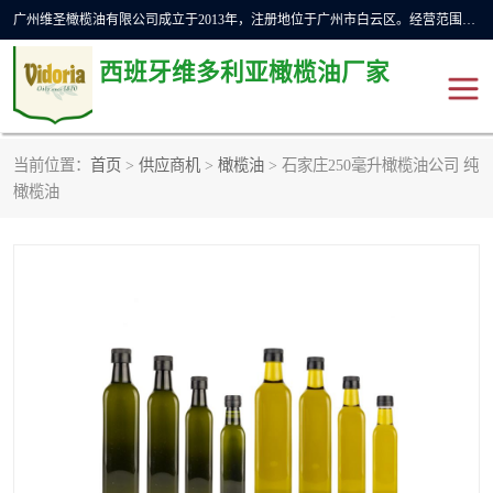
广州维圣橄榄油有限公司成立于2013年，注册地位于广州市白云区。经营范围包括饲料原料销售;畜牧渔业饲料销售;化妆品批发;贸易经纪;食品进出口等，主要产品有：橄榄果渣油，橄榄油，纯橄榄油等。
西班牙维多利亚橄榄油厂家
当前位置：
首页
>
供应商机
>
橄榄油
> 石家庄250毫升橄榄油公司 纯
橄榄油
斗牛舞橄榄油
橄榄油
费利佩橄榄油
特级初榨橄榄油
橄榄果渣油
精炼橄榄油