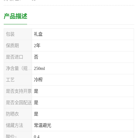
产品描述
包装
礼盒
保质期
2年
是否进口
否
净含量（规格）
250ml
工艺
冷榨
是否支持开票
是
是否全国配送
是
防晒衣
是
储藏方法
常温避光
酸价≤
0.4