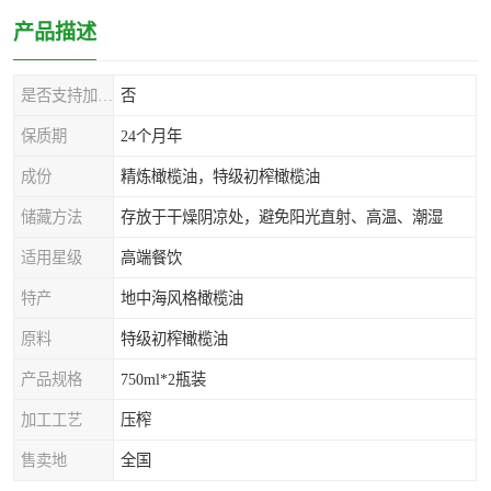
产品描述
是否支持加工定制
否
保质期
24个月年
成份
精炼橄榄油，特级初榨橄榄油
储藏方法
存放于干燥阴凉处，避免阳光直射、高温、潮湿
适用星级
高端餐饮
特产
地中海风格橄榄油
原料
特级初榨橄榄油
产品规格
750ml*2瓶装
加工工艺
压榨
售卖地
全国