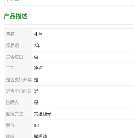
产品描述
包装
礼盒
保质期
2年
是否进口
否
工艺
冷榨
是否支持开票
是
是否全国配送
是
防晒衣
是
储藏方法
常温避光
酸价≤
0.4
原料
橄榄油