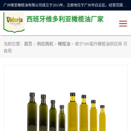
广州维圣橄榄油有限公司成立于2013年，注册地位于广州市白云区。经营范围包括饲料原料销售;畜牧渔业饲料销售;化妆品批发;贸易经纪;食品进出口等，主要产品有：橄榄果渣油，橄榄油，纯橄榄油等。
西班牙维多利亚橄榄油厂家
当前位置：
首页
>
供应商机
>
橄榄油
> 南宁500毫升橄榄油供应商 可
橄榄油
斗牛舞橄榄油
食用
费利佩橄榄油
特级初榨橄榄油
橄榄果渣油
精炼橄榄油