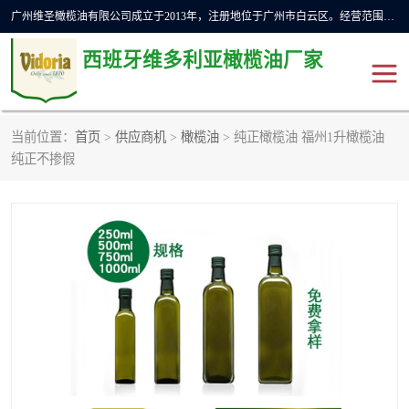
广州维圣橄榄油有限公司成立于2013年，注册地位于广州市白云区。经营范围包括饲料原料销售;畜牧渔业饲料销售;化妆品批发;贸易经纪;食品进出口等，主要产品有：橄榄果渣油，橄榄油，纯橄榄油等。
西班牙维多利亚橄榄油厂家
当前位置：
首页
>
供应商机
>
橄榄油
> 纯正橄榄油 福州1升橄榄油
橄榄油
斗牛舞橄榄油
纯正不掺假
费利佩橄榄油
特级初榨橄榄油
橄榄果渣油
精炼橄榄油