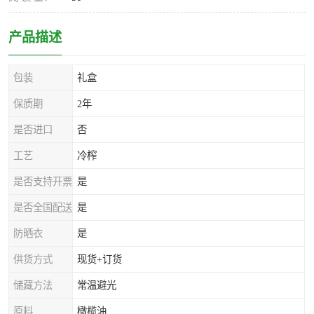
产品描述
包装
礼盒
保质期
2年
是否进口
否
工艺
冷榨
是否支持开票
是
是否全国配送
是
防晒衣
是
供货方式
现货+订货
储藏方法
常温避光
原料
橄榄油