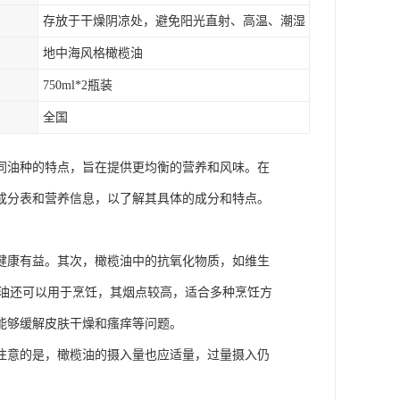
存放于干燥阴凉处，避免阳光直射、高温、潮湿
地中海风格橄榄油
750ml*2瓶装
全国
同油种的特点，旨在提供更均衡的营养和风味。在
成分表和营养信息，以了解其具体的成分和特点。
健康有益。其次，橄榄油中的抗氧化物质，如维生
榄油还可以用于烹饪，其烟点较高，适合多种烹饪方
能够缓解皮肤干燥和瘙痒等问题。
注意的是，橄榄油的摄入量也应适量，过量摄入仍