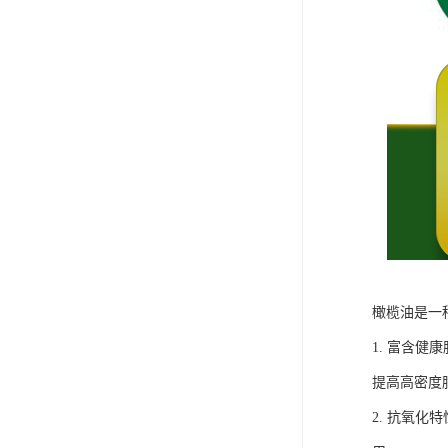
橄榄油是一
1. 富含
提高高密度
2. 抗氧