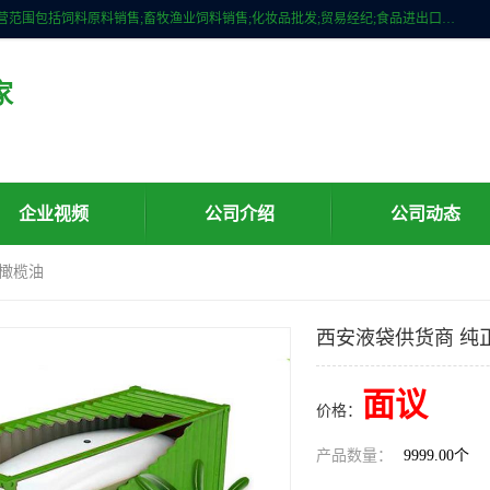
广州维圣橄榄油有限公司成立于2013年，注册地位于广州市白云区。经营范围包括饲料原料销售;畜牧渔业饲料销售;化妆品批发;贸易经纪;食品进出口等，主要产品有：橄榄果渣油，橄榄油，纯橄榄油等。
家
企业视频
公司介绍
公司动态
正橄榄油
西安液袋供货商 纯
面议
价格：
产品数量：
9999.00个