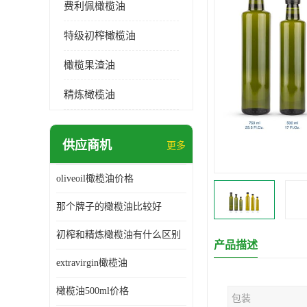
费利佩橄榄油
特级初榨橄榄油
橄榄果渣油
精炼橄榄油
供应商机
更多
oliveoil橄榄油价格
那个牌子的橄榄油比较好
初榨和精炼橄榄油有什么区别
产品描述
extravirgin橄榄油
橄榄油500ml价格
包装