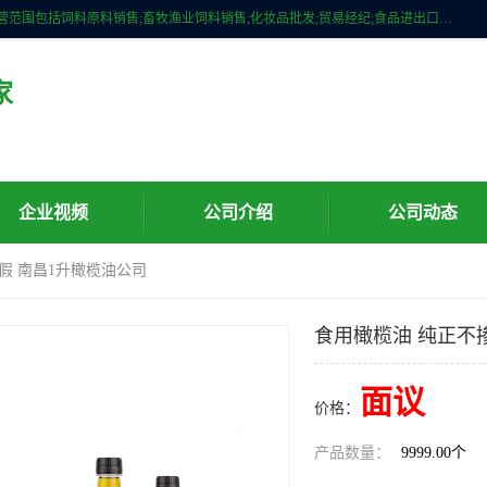
广州维圣橄榄油有限公司成立于2013年，注册地位于广州市白云区。经营范围包括饲料原料销售;畜牧渔业饲料销售;化妆品批发;贸易经纪;食品进出口等，主要产品有：橄榄果渣油，橄榄油，纯橄榄油等。
家
企业视频
公司介绍
公司动态
假 南昌1升橄榄油公司
食用橄榄油 纯正不
面议
价格：
产品数量：
9999.00个