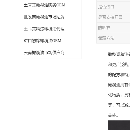
土耳其橄榄油购买OEM
是否进口
批发商橄榄油市场贴牌
是否支持开票
防晒衣
土耳其精炼橄榄油代理
储藏方法
进口初榨橄榄油OEM
云南橄榄油市场供应商
橄榄调和油
和更广泛的
的配方和特
橄榄油具有
化物质，具
等，可以减
益处。