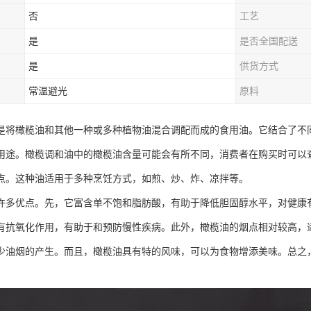
否
工艺
是
是否全国配送
是
供货方式
常温避光
原料
是将橄榄油和其他一种或多种植物油混合调配而成的食用油。它结合了不
用途。橄榄调和油中的橄榄油含量可能会有所不同，消费者在购买时可以
点。这种油适用于多种烹饪方式，如煎、炒、炸、凉拌等。
许多优点。先，它富含单不饱和脂肪酸，有助于降低胆固醇水平，对健康有
有抗氧化作用，有助于和预防慢性疾病。此外，橄榄油的烟点相对较高，
少油烟的产生。而且，橄榄油具有特的风味，可以为食物增添美味。总之