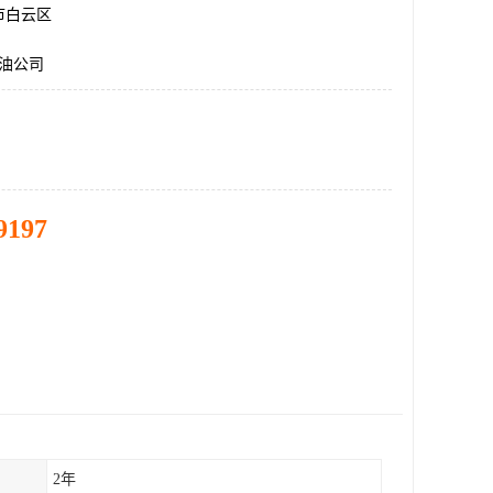
市白云区
榄油公司
9197
2年