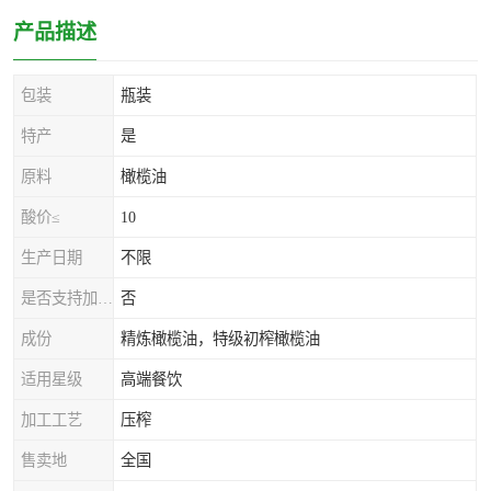
产品描述
包装
瓶装
特产
是
原料
橄榄油
酸价≤
10
生产日期
不限
是否支持加工定制
否
成份
精炼橄榄油，特级初榨橄榄油
适用星级
高端餐饮
加工工艺
压榨
售卖地
全国