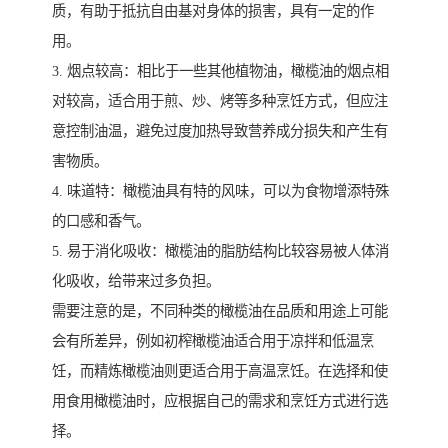
质，有助于抵抗自由基对身体的损害，具有一定的作
用。
3. 烟点较高：相比于一些其他植物油，橄榄油的烟点相
对较高，适合用于煎、炒、烤等多种烹饪方式，但应注
意控制油温，避免过度加热导致营养成分损失和产生有
害物质。
4. 味道特：橄榄油具有特的风味，可以为食物增添特殊
的口感和香气。
5. 易于消化吸收：橄榄油的脂肪结构比较容易被人体消
化吸收，给带来过多负担。
需要注意的是，不同种类的橄榄油在品质和用途上可能
会有所差异，例如初榨橄榄油适合用于凉拌和低温烹
饪，而精炼橄榄油则更适合用于高温烹饪。在选择和使
用食用橄榄油时，应根据自己的需求和烹饪方式进行选
择。