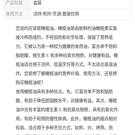
产品包装
盒装
食用方法
凉拌/煎炸/烹调/直接饮用
您说的应该是橄榄油。橄榄油是由新鲜的油橄榄果实直
接冷榨而成的，不经加热和化学处理，保留了营养成
分。它被认为是一种较为健康的食用油，富含单不饱和
脂肪酸、维生素 E 和多种抗氧化物质，对健康有益。橄
榄油适合用于凉拌、低温烹饪等方式，不太适合高温油
炸。您是想了解橄榄油的营养价值、使用方法，还是想
购买橄榄油呢？
食用橄榄油具有多种优点。先，它富含单不饱和脂肪
酸，有助于降低胆固醇水平，对健康有益。其次，橄榄
油中含有丰富的维生素 E 和抗氧化物质，具有抗氧化作
用，有助于和预防慢性疾病。此外，橄榄油的烟点相对
较高，适合用于多种烹饪方式，如煎、炒、烤等。而