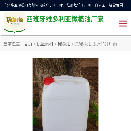
广州维圣橄榄油有限公司成立于2013年，注册地位于广州市白云区。经营范围包括饲料原料销售;畜牧渔业饲料销售;化妆品批发;贸易经纪;食品进出口等，主要产品有：橄榄果渣油，橄榄油，纯橄榄油等。
西班牙维多利亚橄榄油厂家
当前位置：
首页
>
供应商机
>
橄榄油
> 真橄榄油 太原25升厂商
橄榄油
斗牛舞橄榄油
费利佩橄榄油
特级初榨橄榄油
橄榄果渣油
精炼橄榄油