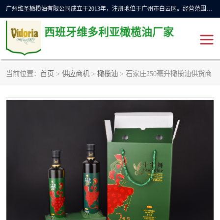
广州维圣橄榄油有限公司成立于2013年，注册地位于广州市白云区。经营范围包括饲料原料销售;畜牧渔业饲料销售;化妆品批发;贸易经纪;食品进出口等，主要产品有：橄榄果渣油，橄榄油，纯橄榄油等。
西班牙维多利亚橄榄油厂家
当前位置：
首页
>
供应商机
>
橄榄油
> 石家庄250毫升橄榄油供货商
橄榄油
斗牛舞橄榄油
费利佩橄榄油
特级初榨橄榄油
橄榄果渣油
精炼橄榄油