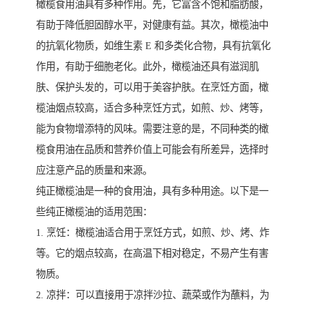
橄榄食用油具有多种作用。先，它富含不饱和脂肪酸，
有助于降低胆固醇水平，对健康有益。其次，橄榄油中
的抗氧化物质，如维生素 E 和多类化合物，具有抗氧化
作用，有助于细胞老化。此外，橄榄油还具有滋润肌
肤、保护头发的，可以用于美容护肤。在烹饪方面，橄
榄油烟点较高，适合多种烹饪方式，如煎、炒、烤等，
能为食物增添特的风味。需要注意的是，不同种类的橄
榄食用油在品质和营养价值上可能会有所差异，选择时
应注意产品的质量和来源。
纯正橄榄油是一种的食用油，具有多种用途。以下是一
些纯正橄榄油的适用范围：
1. 烹饪：橄榄油适合用于烹饪方式，如煎、炒、烤、炸
等。它的烟点较高，在高温下相对稳定，不易产生有害
物质。
2. 凉拌：可以直接用于凉拌沙拉、蔬菜或作为蘸料，为