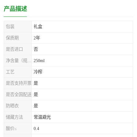
产品描述
包装
礼盒
保质期
2年
是否进口
否
净含量（规格）
250ml
工艺
冷榨
是否支持开票
是
是否全国配送
是
防晒衣
是
储藏方法
常温避光
酸价≤
0.4