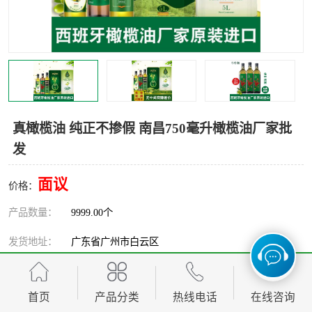
真橄榄油 纯正不掺假 南昌750毫升橄榄油厂家批
发
面议
价格：
产品数量：
9999.00个
发货地址：
广东省广州市白云区
关键词：
南昌750毫升橄榄油厂家批发
首页
产品分类
热线电话
在线咨询
发布日期：
2026-08-09