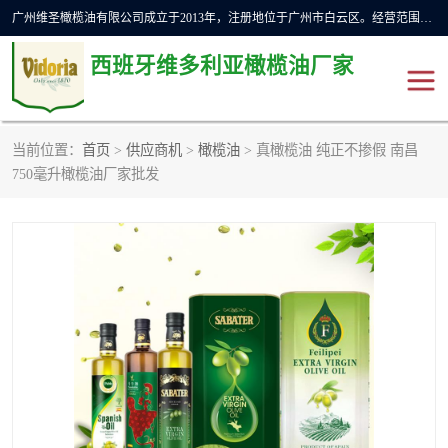
广州维圣橄榄油有限公司成立于2013年，注册地位于广州市白云区。经营范围包括饲料原料销售;畜牧渔业饲料销售;化妆品批发;贸易经纪;食品进出口等，主要产品有：橄榄果渣油，橄榄油，纯橄榄油等。
西班牙维多利亚橄榄油厂家
当前位置：
首页
>
供应商机
>
橄榄油
> 真橄榄油 纯正不掺假 南昌
橄榄油
斗牛舞橄榄油
750毫升橄榄油厂家批发
费利佩橄榄油
特级初榨橄榄油
橄榄果渣油
精炼橄榄油