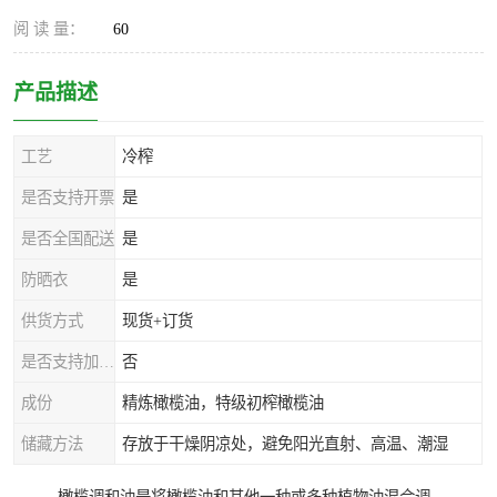
阅 读 量：
60
产品描述
工艺
冷榨
是否支持开票
是
是否全国配送
是
防晒衣
是
供货方式
现货+订货
是否支持加工定制
否
成份
精炼橄榄油，特级初榨橄榄油
储藏方法
存放于干燥阴凉处，避免阳光直射、高温、潮湿