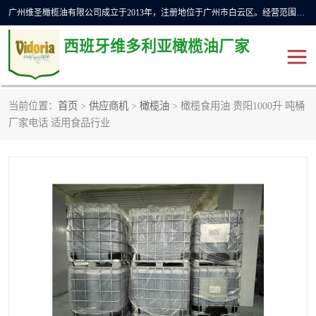
广州维圣橄榄油有限公司成立于2013年，注册地位于广州市白云区。经营范围包括饲料原料销售;畜牧渔业饲料销售;化妆品批发;贸易经纪;食品进出口等，主要产品有：橄榄果渣油，橄榄油，纯橄榄油等。
西班牙维多利亚橄榄油厂家
当前位置：
首页
>
供应商机
>
橄榄油
> 橄榄食用油 贵阳1000升 吨桶
橄榄油
斗牛舞橄榄油
厂家电话 适用食品行业
费利佩橄榄油
特级初榨橄榄油
橄榄果渣油
精炼橄榄油