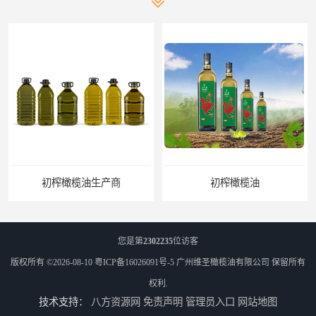
初榨橄榄油生产商
初榨橄榄油
您是第
2302235
位访客
版权所有 ©2026-08-10
粤ICP备16026091号-5
广州维圣橄榄油有限公司
保留所有
权利.
技术支持：
八方资源网
免责声明
管理员入口
网站地图