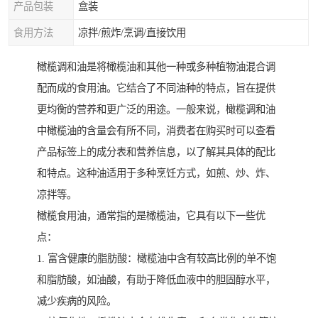
产品包装
盒装
食用方法
凉拌/煎炸/烹调/直接饮用
橄榄调和油是将橄榄油和其他一种或多种植物油混合调
配而成的食用油。它结合了不同油种的特点，旨在提供
更均衡的营养和更广泛的用途。一般来说，橄榄调和油
中橄榄油的含量会有所不同，消费者在购买时可以查看
产品标签上的成分表和营养信息，以了解其具体的配比
和特点。这种油适用于多种烹饪方式，如煎、炒、炸、
凉拌等。
橄榄食用油，通常指的是橄榄油，它具有以下一些优
点：
1. 富含健康的脂肪酸：橄榄油中含有较高比例的单不饱
和脂肪酸，如油酸，有助于降低血液中的胆固醇水平，
减少疾病的风险。