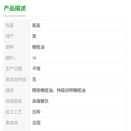
产品描述
包装
瓶装
特产
是
原料
橄榄油
酸价≤
10
生产日期
不限
是否支持加工定制
否
成份
精炼橄榄油，特级初榨橄榄油
适用星级
高端餐饮
加工工艺
压榨
售卖地
全国