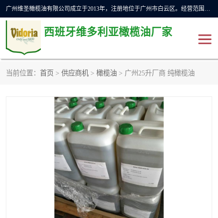
广州维圣橄榄油有限公司成立于2013年，注册地位于广州市白云区。经营范围包括饲料原料销售;畜牧渔业饲料销售;化妆品批发;贸易经纪;食品进出口等，主要产品有：橄榄果渣油，橄榄油，纯橄榄油等。
西班牙维多利亚橄榄油厂家
当前位置：
首页
>
供应商机
>
橄榄油
> 广州25升厂商 纯橄榄油
橄榄油
斗牛舞橄榄油
费利佩橄榄油
特级初榨橄榄油
橄榄果渣油
精炼橄榄油