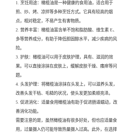
1. 烹饪用途：橄榄油是一种健康的食用油，适合用于
煎、炒、烤、凉拌等多种烹饪方式。它具有较高的烟
点，相对稳定，不易产生有害物质。
2. 营养丰富：橄榄油富含单不饱和脂肪酸、维生素 E、
多等营养成分，有助于降低胆固醇水平，减少疾病的风
险。
3. 护肤：橄榄油可以用于皮肤护理，具有、滋润的效
果。可以直接涂抹在皮肤上，缓解皮肤干燥、瘙痒等问
题。
4. 头发护理：将橄榄油涂抹在头发上，可以滋养头发，
改善头发干枯、毛糙的状况，使头发更加柔顺亮泽。
5. 促进消化：适量食用橄榄油有助于促进肠道蠕动，改
善消化功能。
需要注意的是，虽然橄榄油有很多好处，但也应适量食
用，过量摄入仍可能导致热量摄入过高。此外，在选择