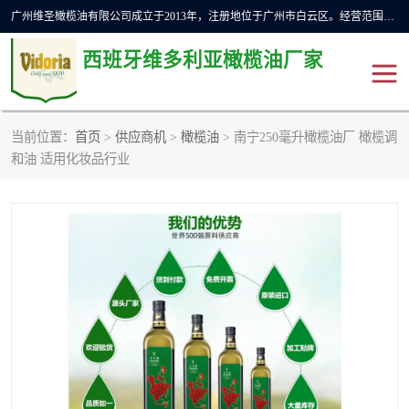
广州维圣橄榄油有限公司成立于2013年，注册地位于广州市白云区。经营范围包括饲料原料销售;畜牧渔业饲料销售;化妆品批发;贸易经纪;食品进出口等，主要产品有：橄榄果渣油，橄榄油，纯橄榄油等。
西班牙维多利亚橄榄油厂家
当前位置：
首页
>
供应商机
>
橄榄油
> 南宁250毫升橄榄油厂 橄榄调
橄榄油
斗牛舞橄榄油
和油 适用化妆品行业
费利佩橄榄油
特级初榨橄榄油
橄榄果渣油
精炼橄榄油