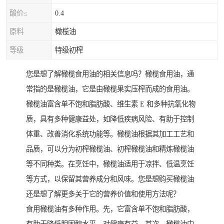
酸价≤
0.4
原料
橄榄油
等级
特级初榨
您是想了解橄榄食用油的相关信息吗？橄榄食用油，通
常指的是橄榄油，它是由橄榄果实压榨而成的食用油。
橄榄油富含单不饱和脂肪酸、维生素 E 和多种抗氧化物
质，具有多种健康益处，如降低疾病风险、有助于控制
体重、改善消化系统功能等。橄榄油根据其加工工艺和
品质，可以分为初榨橄榄油、初榨橄榄油和精炼橄榄油
等不同种类。在烹饪中，橄榄油适用于凉拌、低温烹饪
等方式，以保留其营养成分和风味。您是想购买橄榄油
还是想了解更多关于它的营养价值和使用方法呢？
食用橄榄油有多种作用。先，它富含单不饱和脂肪酸，