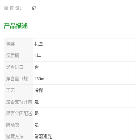
阅 读 量：
67
产品描述
包装
礼盒
保质期
2年
是否进口
否
净含量（规格）
250ml
工艺
冷榨
是否支持开票
是
是否全国配送
是
防晒衣
是
储藏方法
常温避光