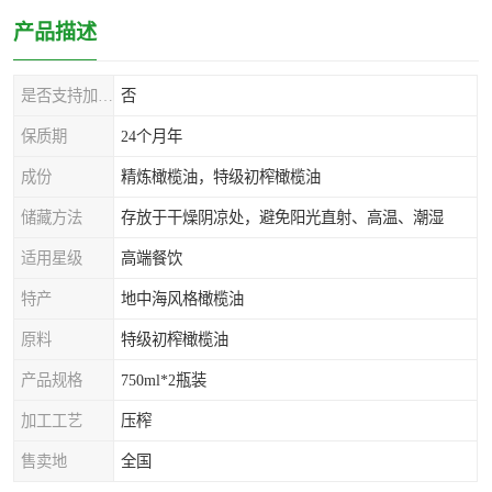
产品描述
是否支持加工定制
否
保质期
24个月年
成份
精炼橄榄油，特级初榨橄榄油
储藏方法
存放于干燥阴凉处，避免阳光直射、高温、潮湿
适用星级
高端餐饮
特产
地中海风格橄榄油
原料
特级初榨橄榄油
产品规格
750ml*2瓶装
加工工艺
压榨
售卖地
全国