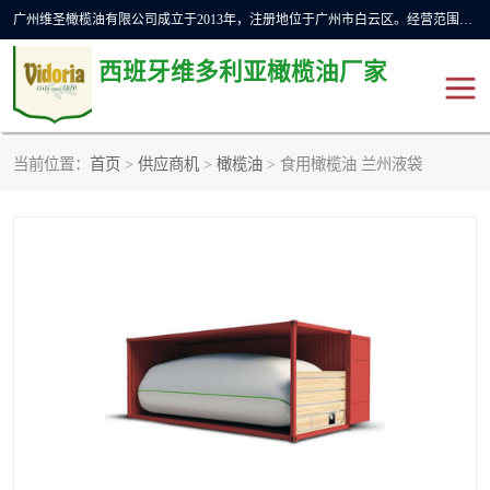
广州维圣橄榄油有限公司成立于2013年，注册地位于广州市白云区。经营范围包括饲料原料销售;畜牧渔业饲料销售;化妆品批发;贸易经纪;食品进出口等，主要产品有：橄榄果渣油，橄榄油，纯橄榄油等。
西班牙维多利亚橄榄油厂家
当前位置：
首页
>
供应商机
>
橄榄油
> 食用橄榄油 兰州液袋
橄榄油
斗牛舞橄榄油
费利佩橄榄油
特级初榨橄榄油
橄榄果渣油
精炼橄榄油