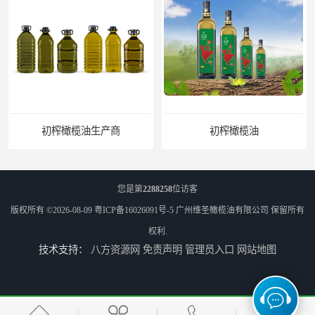
初榨橄榄油生产商
初榨橄榄油
您是第
2288258
位访客
版权所有 ©2026-08-09
粤ICP备16026091号-5
广州维圣橄榄油有限公司
保留所有
权利.
技术支持：
八方资源网
免责声明
管理员入口
网站地图
橄榄油生产厂家
橄榄油厂家