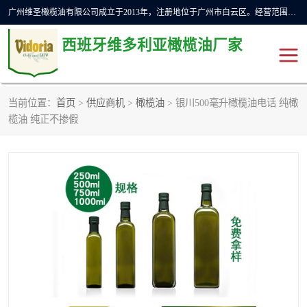
广州维圣橄榄油有限公司成立于2013年，注册地位于广州市白云区。经营范围包括饲料原料销售;畜牧渔业饲料销售;化妆品批发;贸易经纪;食品进出口等，主要产品有：橄榄果渣油，橄榄油，纯橄榄油等。
西班牙维多利亚橄榄油厂家
当前位置：
首页
>
供应商机
>
橄榄油
> 银川500毫升橄榄油电话 纯橄
橄榄油
斗牛舞橄榄油
榄油 纯正不掺假
费利佩橄榄油
特级初榨橄榄油
橄榄果渣油
精炼橄榄油