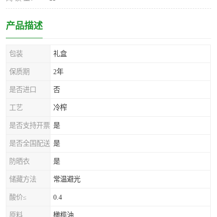
产品描述
包装
礼盒
保质期
2年
是否进口
否
工艺
冷榨
是否支持开票
是
是否全国配送
是
防晒衣
是
储藏方法
常温避光
酸价≤
0.4
原料
橄榄油