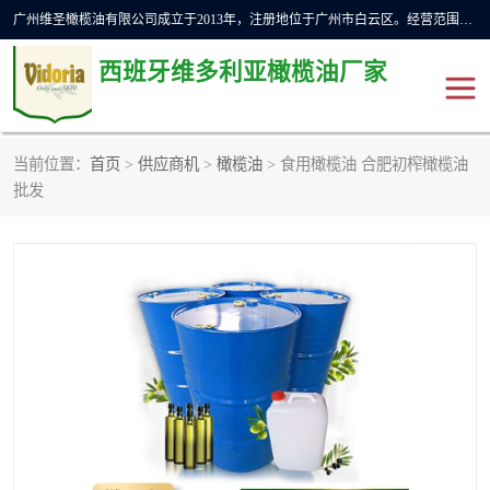
广州维圣橄榄油有限公司成立于2013年，注册地位于广州市白云区。经营范围包括饲料原料销售;畜牧渔业饲料销售;化妆品批发;贸易经纪;食品进出口等，主要产品有：橄榄果渣油，橄榄油，纯橄榄油等。
西班牙维多利亚橄榄油厂家
当前位置：
首页
>
供应商机
>
橄榄油
> 食用橄榄油 合肥初榨橄榄油
橄榄油
斗牛舞橄榄油
批发
费利佩橄榄油
特级初榨橄榄油
橄榄果渣油
精炼橄榄油