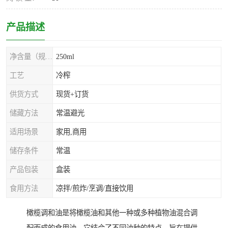
产品描述
净含量（规格）
250ml
工艺
冷榨
供货方式
现货+订货
储藏方法
常温避光
适用场景
家用,商用
储存条件
常温
产品包装
盒装
食用方法
凉拌/煎炸/烹调/直接饮用
橄榄调和油是将橄榄油和其他一种或多种植物油混合调