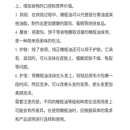
上，增加食物的口感和营养价值。
3. 烘焙：在烘焙过程中，橄榄油可以代替部分黄油或其
他油脂，制作出更加健康的面包、蛋糕等烘焙食品。
4. 蘸食：将面包、饼干等食物蘸取适量的橄榄油食用，
是一种简单而美味的吃法。
5. 护肤：除了食用，纯正橄榄油还可以用于护肤。它具
有、滋润的，可以涂抹在皮肤上，缓解皮肤干燥、龟裂
等问题。
6. 护发：将橄榄油涂抹在头发上，轻轻后用毛巾包裹一
段时间，然后洗净，可以改善头发的发质，使头发更加
柔顺亮泽。
需要注意的是，不同的橄榄油等级和种类在适用场景上
可能会有所差异。在使用橄榄油时，应根据具体的需求
和产品说明进行选择和使用。