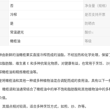
否
净含量（规格）
冷榨
是否支持开票
是
防晒衣
常温避光
酸价≤
橄榄油
等级
种由新鲜的油橄榄果实直接冷榨而成的油脂，不经加热和化学处理，保留
和脂肪酸、维生素 E 和多种抗氧化物质，对健康有益，也常用于烹饪、
榨橄榄油和精炼橄榄油等。
是将橄榄油和其他一种或多种植物油混合调配而成的食用油，具有以下一
丰富：橄榄调和油通常结合了橄榄油中的单不饱和脂肪酸和其他植物油中的多
价值。
适中：其烟点相对较高，适合多种烹饪方式，如煎、炒、炸等。