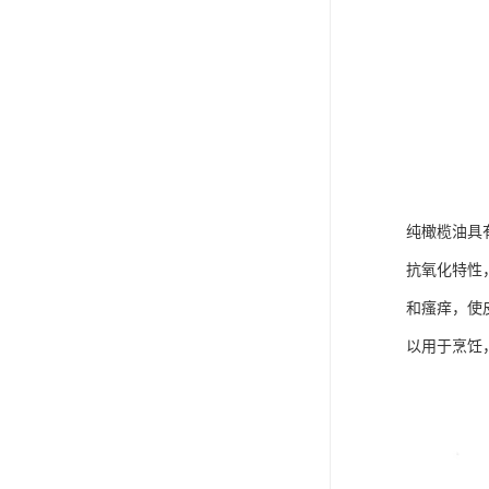
纯橄榄油具
抗氧化特性
和瘙痒，使
以用于烹饪