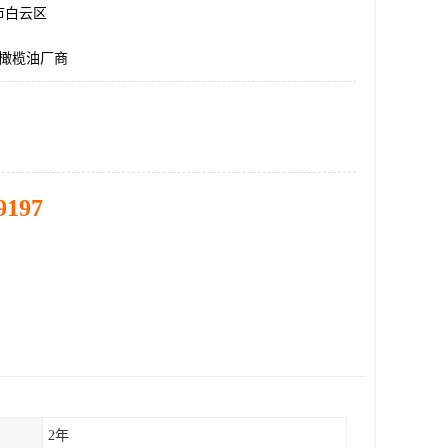
市白云区
升橄榄油厂商
9197
2年