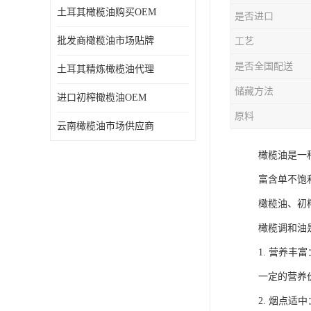
土耳其橄榄油购买OEM
是否进口
批发商橄榄油市场贴牌
工艺
是否全国配送
土耳其精炼橄榄油代理
储藏方法
进口初榨橄榄油OEM
原料
云南橄榄油市场供应商
橄榄油是一
富含单不饱
橄榄油、初
橄榄调和油
1. 营养
一定的营养
2. 烟点