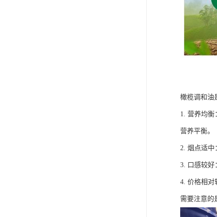
橄榄调和油
1. 营养
营养平衡。
2. 烟点
3. 口感
4. 价格
需要注意的