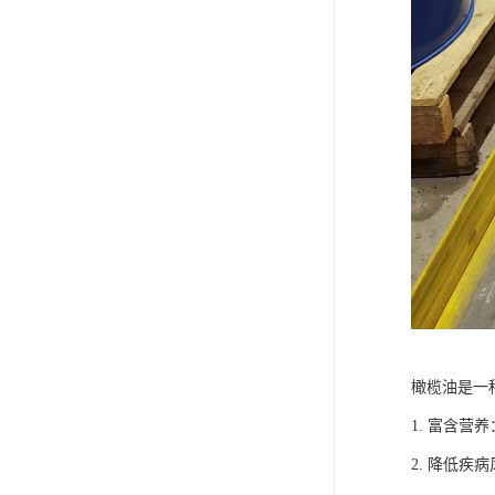
橄榄油是一
1. 富含
2. 降低