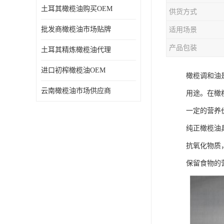
土耳其橄榄油购买OEM
供货方式
批发商橄榄油市场贴牌
适用场景
产品包装
土耳其精炼橄榄油代理
进口初榨橄榄油OEM
橄榄调和油
云南橄榄油市场供应商
用途。在橄
一定的营养
纯正橄榄油
抗氧化物质
保留食物的