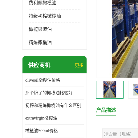
费利佩橄榄油
特级初榨橄榄油
橄榄果渣油
精炼橄榄油
供应商机
更多
oliveoil橄榄油价格
那个牌子的橄榄油比较好
初榨和精炼橄榄油有什么区别
产品描述
extravirgin橄榄油
橄榄油500ml价格
净含量（规格）