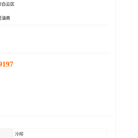
市白云区
榄油商
9197
冷榨