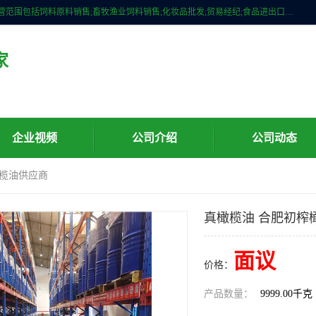
广州维圣橄榄油有限公司成立于2013年，注册地位于广州市白云区。经营范围包括饲料原料销售;畜牧渔业饲料销售;化妆品批发;贸易经纪;食品进出口等，主要产品有：橄榄果渣油，橄榄油，纯橄榄油等。
家
企业视频
公司介绍
公司动态
橄榄油供应商
真橄榄油 合肥初榨
面议
价格：
产品数量：
9999.00千克