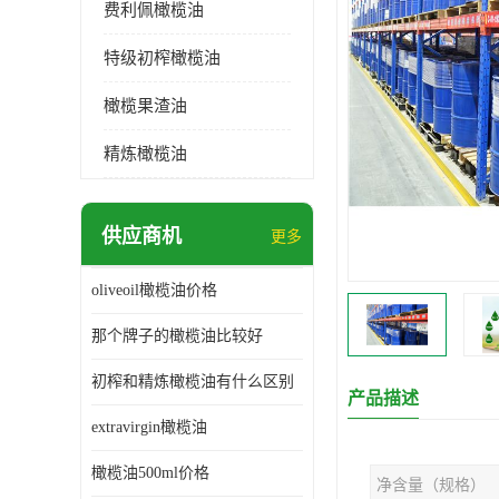
费利佩橄榄油
特级初榨橄榄油
橄榄果渣油
精炼橄榄油
供应商机
更多
oliveoil橄榄油价格
那个牌子的橄榄油比较好
初榨和精炼橄榄油有什么区别
产品描述
extravirgin橄榄油
橄榄油500ml价格
净含量（规格）