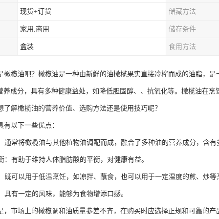
现货+订货
储藏方法
家用,商用
储存条件
盒装
食用方法
是橄榄油吧？橄榄油是一种由新鲜的油橄榄果实直接冷榨而成的油脂，是
等营养成分，具有多种健康益处，如降低胆固醇、、抗氧化等。橄榄油在烹
想了解橄榄油的营养价值、选购方法还是使用技巧呢？
具有以下一些优点：
丰富：通常将橄榄油与其他植物油调配而成，融合了多种油的营养成分，含
酸平衡：有助于维持人体脂肪酸的平衡，对健康有益。
适中：既可以用于低温烹饪，如凉拌、蘸食，也可以用于一定温度的煎、炒等
较好：具有一定的风味，能够为食物增添口感。
是，市场上的橄榄调和油质量参差不齐，在购买时应选择正规和可靠的产