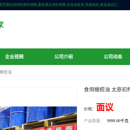
广州维圣橄榄油有限公司成立于2013年，注册地位于广州市白云区。经营范围包括饲料原料销售;畜牧渔业饲料销售;化妆品批发;贸易经纪;食品进出口等，主要产品有：橄榄果渣油，橄榄油，纯橄榄油等。
家
企业视频
公司介绍
公司动态
榨橄榄油
食用橄榄油 太原初
面议
价格：
产品数量：
9999.00千克