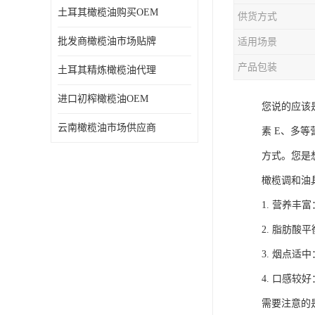
土耳其橄榄油购买OEM
供货方式
批发商橄榄油市场贴牌
适用场景
产品包装
土耳其精炼橄榄油代理
进口初榨橄榄油OEM
您说的应该
云南橄榄油市场供应商
素 E、多
方式。您是
橄榄调和油
1. 营养
2. 脂肪
3. 烟点
4. 口感
需要注意的