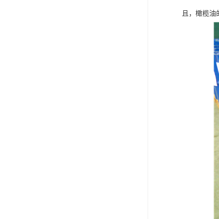
且，橄榄油