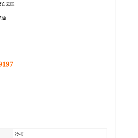
市白云区
榄油
9197
冷榨