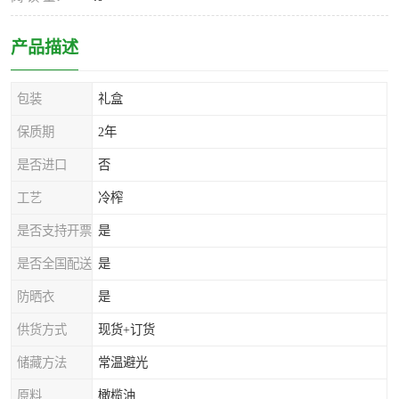
产品描述
包装
礼盒
保质期
2年
是否进口
否
工艺
冷榨
是否支持开票
是
是否全国配送
是
防晒衣
是
供货方式
现货+订货
储藏方法
常温避光
原料
橄榄油