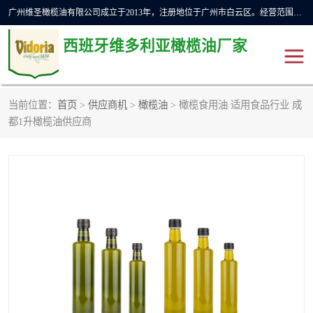
广州维圣橄榄油有限公司成立于2013年，注册地位于广州市白云区。经营范围包括饲料原料销售;畜牧渔业饲料销售;化妆品批发;贸易经纪;食品进出口等，主要产品有：橄榄果渣油，橄榄油，纯橄榄油等。
西班牙维多利亚橄榄油厂家
当前位置：
首页
>
供应商机
>
橄榄油
> 橄榄食用油 适用食品行业 成
橄榄油
斗牛舞橄榄油
都1升橄榄油供应商
费利佩橄榄油
特级初榨橄榄油
橄榄果渣油
精炼橄榄油