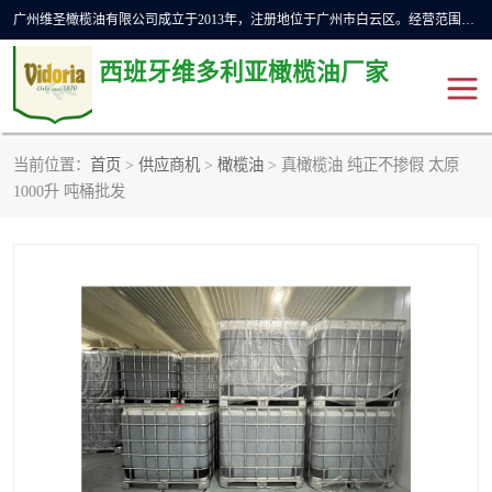
广州维圣橄榄油有限公司成立于2013年，注册地位于广州市白云区。经营范围包括饲料原料销售;畜牧渔业饲料销售;化妆品批发;贸易经纪;食品进出口等，主要产品有：橄榄果渣油，橄榄油，纯橄榄油等。
西班牙维多利亚橄榄油厂家
当前位置：
首页
>
供应商机
>
橄榄油
> 真橄榄油 纯正不掺假 太原
橄榄油
斗牛舞橄榄油
1000升 吨桶批发
费利佩橄榄油
特级初榨橄榄油
橄榄果渣油
精炼橄榄油