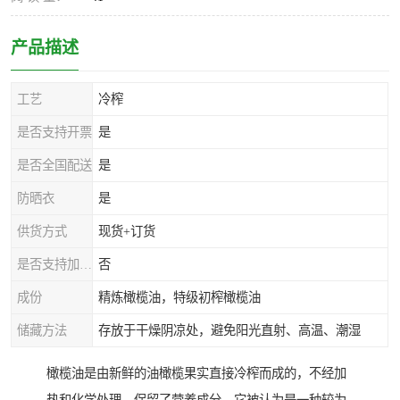
产品描述
工艺
冷榨
是否支持开票
是
是否全国配送
是
防晒衣
是
供货方式
现货+订货
是否支持加工定制
否
成份
精炼橄榄油，特级初榨橄榄油
储藏方法
存放于干燥阴凉处，避免阳光直射、高温、潮湿
橄榄油是由新鲜的油橄榄果实直接冷榨而成的，不经加