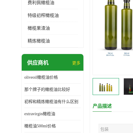
费利佩橄榄油
特级初榨橄榄油
橄榄果渣油
精炼橄榄油
供应商机
更多
oliveoil橄榄油价格
那个牌子的橄榄油比较好
初榨和精炼橄榄油有什么区别
产品描述
extravirgin橄榄油
橄榄油500ml价格
包装