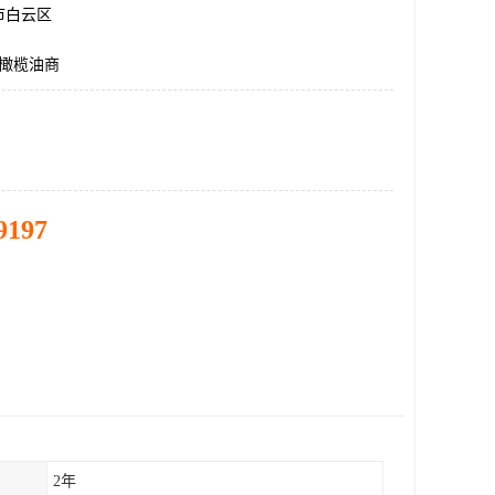
市白云区
升橄榄油商
9197
2年