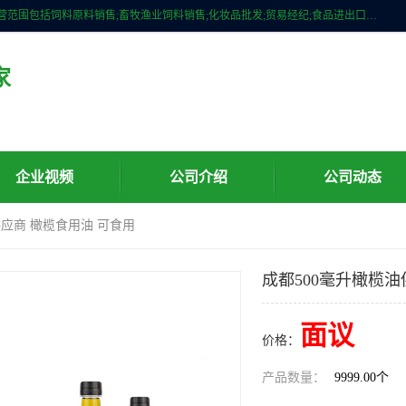
广州维圣橄榄油有限公司成立于2013年，注册地位于广州市白云区。经营范围包括饲料原料销售;畜牧渔业饲料销售;化妆品批发;贸易经纪;食品进出口等，主要产品有：橄榄果渣油，橄榄油，纯橄榄油等。
家
企业视频
公司介绍
公司动态
供应商 橄榄食用油 可食用
成都500毫升橄榄油
面议
价格：
产品数量：
9999.00个