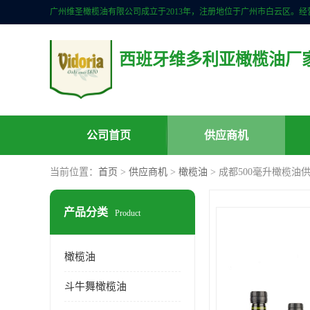
西班牙维多利亚橄榄油厂
公司首页
供应商机
当前位置：
首页
>
供应商机
>
橄榄油
> 成都500毫升橄榄油
产品分类
Product
橄榄油
斗牛舞橄榄油