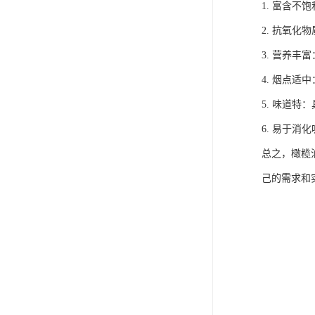
1. 富含
2. 抗氧
3. 营养
4. 烟点
5. 味道
6. 易于
总之，橄榄
己的需求和