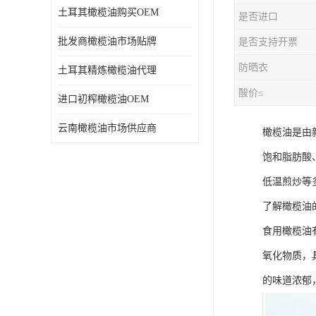
土耳其橄榄油购买OEM
是否进口
批发商橄榄油市场贴牌
是否支持开票
防晒衣
土耳其精炼橄榄油代理
酸价≤
进口初榨橄榄油OEM
云南橄榄油市场供应商
橄榄油是由
饱和脂肪酸
低温煎炒等
了解橄榄油
食用橄榄油
氧化物质，
的味道浓郁