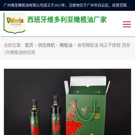
广州维圣橄榄油有限公司成立于2013年，注册地位于广州市白云区。经营范围包括饲料原料销售;畜牧渔业饲料销售;化妆品批发;贸易经纪;食品进出口等，主要产品有：橄榄果渣油，橄榄油，纯橄榄油等。
西班牙维多利亚橄榄油厂家
当前位置：
首页
>
供应商机
>
橄榄油
> 食用橄榄油 纯正不掺假 西安
橄榄油
斗牛舞橄榄油
1升橄榄油供应商
费利佩橄榄油
特级初榨橄榄油
橄榄果渣油
精炼橄榄油