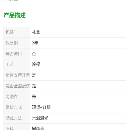
产品描述
包装
礼盒
保质期
2年
是否进口
否
工艺
冷榨
是否支持开票
是
是否全国配送
是
防晒衣
是
供货方式
现货+订货
储藏方法
常温避光
原料
橄榄油